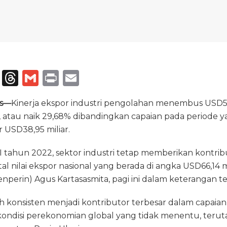
T
T
G
P
E
el
h
m
ri
m
ss—
Kinerja ekspor industri pengolahan menembus USD50
e
re
ai
n
ai
, atau naik 29,68% dibandingkan capaian pada periode 
g
a
l
t
l
 USD38,95 miliar.
ra
d
I tahun 2022, sektor industri tetap memberikan kontrib
m
s
tal nilai ekspor nasional yang berada di angka USD66,14 mi
nperin) Agus Kartasasmita, pagi ini dalam keterangan ter
ih konsisten menjadi kontributor terbesar dalam capaian 
h kondisi perekonomian global yang tidak menentu, ter