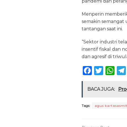
pandemi dan perang
Menperin memberika
semakin semangat 
tantangan saat ini.
“Sektor industri tel
insentif fiskal dan 
dan agresif di triwu
F
T
W
a
w
h
c
it
a
BACA JUGA:
Pro
e
te
ts
b
r
A
Tags:
agus kartasasmi
o
p
o
p