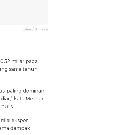
Ilustrasi/Istimewa
,52 miliar pada
yang sama tahun
usi paling dominan,
liar,” kata Menteri
tulis.
nilai ekspor
utama dampak