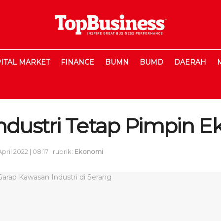
ITAL MARKET
FINANCE
BUMN
BUMD
DAERAH
ndustri Tetap Pimpin E
pril 2022 | 08:17
rubrik:
Ekonomi