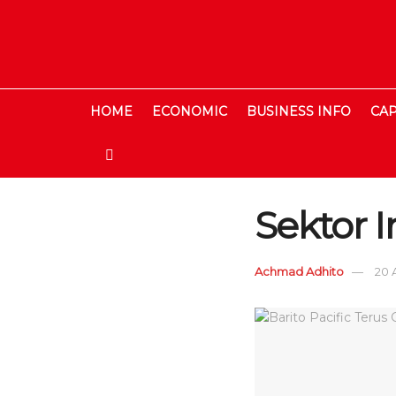
HOME
ECONOMIC
BUSINESS INFO
CAP
Sektor I
Achmad Adhito
20 A