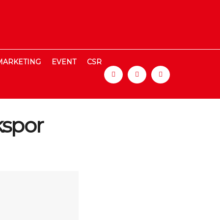
MARKETING
EVENT
CSR
kspor