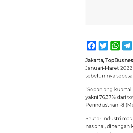
F
T
W
a
w
h
Jakarta, TopBusine
c
it
a
Januari-Maret 2022
e
te
ts
sebelumnya sebesar
b
r
A
“Sepanjang kuartal 
o
p
yakni 76,37% dari to
o
p
Perindustrian RI (Me
k
Sektor industri mas
nasional, di tenga