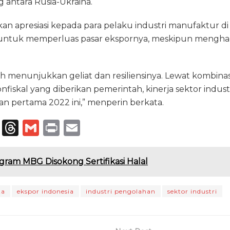
 antara Rusia-Ukraina.
n apresiasi kepada para pelaku industri manufaktur di
untuk memperluas pasar ekspornya, meskipun menghad
ah menunjukkan geliat dan resiliensinya. Lewat kombinasi 
nonfiskal yang diberikan pemerintah, kinerja sektor indu
lan pertama 2022 ini,” menperin berkata.
T
T
G
P
E
el
h
m
ri
m
e
re
ai
n
ai
gram MBG Disokong Sertifikasi Halal
g
a
l
t
l
ra
d
ta
ekspor indonesia
industri pengolahan
sektor industri
m
s