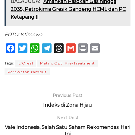
BACA JUGA:
Amankan Pasokan Gas hingga
2035, Petrokimia Gresik Gandeng HCML dan PC
Ketapang II
FOTO: Istimewa
F
T
W
T
T
G
P
E
a
w
h
el
h
m
ri
m
Tags:
L'Oreal
Matrix Opti Pre-Treatment
c
it
a
e
re
ai
n
ai
Perawatan rambut
e
te
ts
g
a
l
t
l
b
r
A
ra
d
o
p
m
s
Previous Post
o
p
Indeks di Zona Hijau
k
Next Post
Vale Indonesia, Salah Satu Saham Rekomendasi Hari
Ini