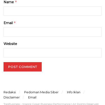
*
Name
*
Email
Website
Redaksi
Pedoman Media Siber
Info Iklan
Disclaimer
Email
TopBusiness - Inspire Great Business Performance | All Rights Reserved