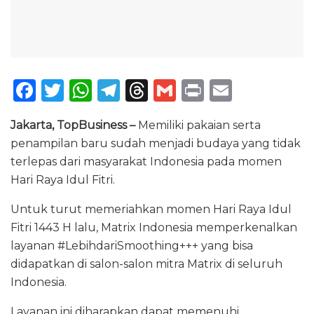
F
T
W
T
T
G
P
E
a
w
h
el
h
m
ri
m
Jakarta, TopBusiness –
Memiliki pakaian serta
c
it
a
e
re
ai
n
ai
penampilan baru sudah menjadi budaya yang tidak
e
te
ts
g
a
l
t
l
terlepas dari masyarakat Indonesia pada momen
b
r
A
ra
d
Hari Raya Idul Fitri.
o
p
m
s
Untuk turut memeriahkan momen Hari Raya Idul
o
p
Fitri 1443 H lalu, Matrix Indonesia memperkenalkan
k
layanan #LebihdariSmoothing+++ yang bisa
didapatkan di salon-salon mitra Matrix di seluruh
Indonesia.
Layanan ini diharapkan dapat memenuhi