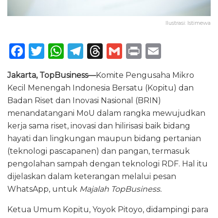
Ilustrasi: Istimewa
F
T
W
T
T
G
P
E
a
w
h
el
h
m
ri
m
Jakarta, TopBusiness—
Komite Pengusaha Mikro
c
it
a
e
re
ai
n
ai
Kecil Menengah Indonesia Bersatu (Kopitu) dan
e
te
ts
g
a
l
t
l
Badan Riset dan Inovasi Nasional (BRIN)
b
r
A
ra
d
menandatangani MoU dalam rangka mewujudkan
o
p
m
s
kerja sama riset, inovasi dan hilirisasi baik bidang
hayati dan lingkungan maupun bidang pertanian
o
p
(teknologi pascapanen) dan pangan, termasuk
k
pengolahan sampah dengan teknologi RDF. Hal itu
dijelaskan dalam keterangan melalui pesan
WhatsApp, untuk
Majalah TopBusiness.
Ketua Umum Kopitu, Yoyok Pitoyo, didampingi para