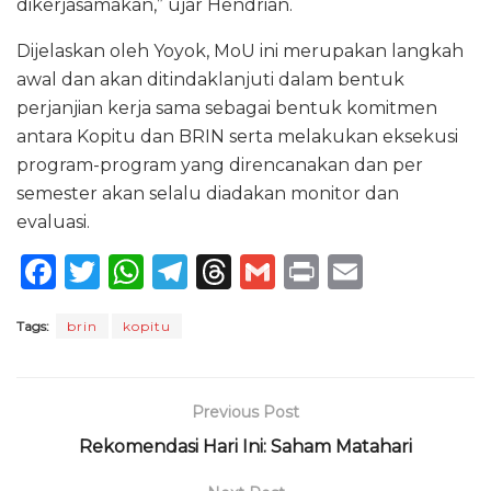
dikerjasamakan,” ujar Hendrian.
Dijelaskan oleh Yoyok, MoU ini merupakan langkah
awal dan akan ditindaklanjuti dalam bentuk
perjanjian kerja sama sebagai bentuk komitmen
antara Kopitu dan BRIN serta melakukan eksekusi
program-program yang direncanakan dan per
semester akan selalu diadakan monitor dan
evaluasi.
F
T
W
T
T
G
P
E
a
w
h
el
h
m
ri
m
Tags:
brin
kopitu
c
it
a
e
re
ai
n
ai
e
te
ts
g
a
l
t
l
b
r
A
ra
d
Previous Post
o
p
m
s
Rekomendasi Hari Ini: Saham Matahari
o
p