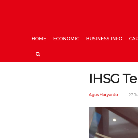
HOME
ECONOMIC
BUSINESS INFO
CAP
IHSG Te
Agus Haryanto
27 Ju