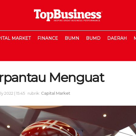
ITAL MARKET
FINANCE
BUMN
BUMD
DAERAH
rpantau Menguat
ly 2022 | 15:45
rubrik:
Capital Market