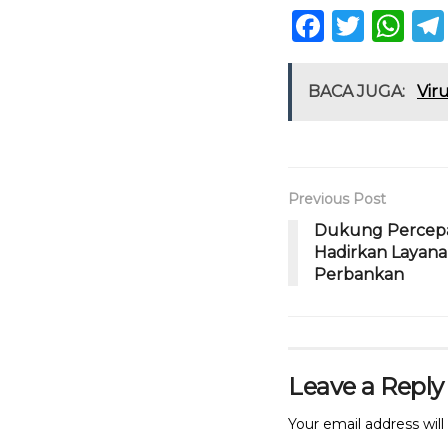
F
T
W
a
w
h
c
it
a
BACA JUGA:
Vir
e
te
ts
b
r
A
o
p
Previous Post
o
p
Dukung Percepat
k
Hadirkan Layana
Perbankan
Leave a Reply
Your email address will