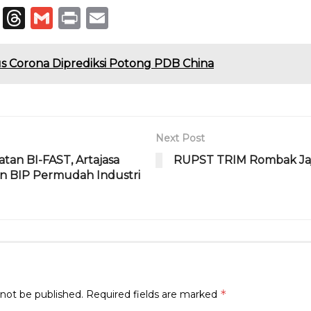
T
T
G
P
E
el
h
m
ri
m
e
re
ai
n
ai
us Corona Diprediksi Potong PDB China
g
a
l
t
l
ra
d
m
s
Next Post
an BI-FAST, Artajasa
RUPST TRIM Rombak Jaja
n BIP Permudah Industri
*
 not be published.
Required fields are marked