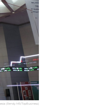
nesia (Rendy MR/TopBusiness)