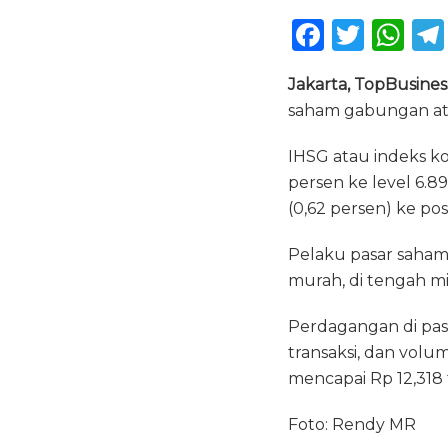
F
T
W
a
w
h
Jakarta, TopBusines
c
it
a
saham gabungan ata
e
te
ts
b
r
A
IHSG atau indeks ko
persen ke level 6.8
o
p
(0,62 persen) ke posi
o
p
k
Pelaku pasar saha
murah, di tengah mi
Perdagangan di pas
transaksi, dan volu
mencapai Rp 12,318 t
Foto: Rendy MR