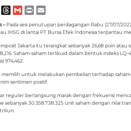
T
T
G
P
E
el
h
m
ri
m
s –
Pada sesi penutupan perdagangan Rabu (27/07/2022) 
e
re
ai
n
ai
u IHSG di lantai PT Bursa Efek Indonesia terpantau m
g
a
l
t
l
ra
d
mposit Jakarta itu terangkat sebanyak 26,68 poin atau 
98,216. Saham-saham terlikuid dalam bentuk indeks LQ-45
m
s
si 974,462.
m memilih untuk melakukan pembelian terhadap saham
nim sentimen positif.
ar reguler berlangsung marak dengan frekuensi mencapa
me sebanyak 30.358.738.325 unit saham dengan nilai tran
riliun.