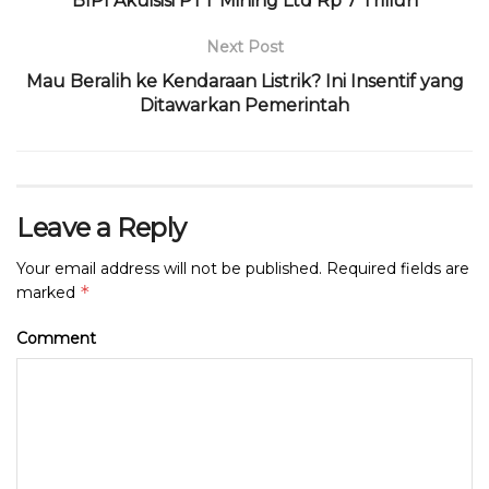
o
p
m
s
BIPI Akuisisi PTT Mining Ltd Rp 7 Triliun
o
p
Next Post
k
Mau Beralih ke Kendaraan Listrik? Ini Insentif yang
Ditawarkan Pemerintah
Leave a Reply
Your email address will not be published.
Required fields are
*
marked
Comment