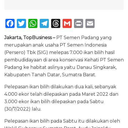
F
T
W
T
T
G
P
E
a
w
h
el
h
m
ri
m
Jakarta,
TopBusiness
–
PT Semen Padang yang
c
it
a
e
re
ai
n
ai
merupakan anak usaha PT Semen Indonesia
e
te
ts
g
a
l
t
l
(Persero) Tbk (SIG) melepas 7.000 ikan bilih hasil
b
r
A
ra
d
pembudidayaan di area konservasi Kehati PT Semen
o
p
m
s
Padang ke habitat aslinya yaitu Danau Singkarak,
Kabupaten Tanah Datar, Sumatra Barat.
o
p
k
Pelepasan ikan bilih dilakukan dua kali, sebanyak
4.000 ekor telah dilepaskan pada Maret 2022 dan
3.000 ekor ikan bilih dilepaskan pada Sabtu
(30/7/2022) lalu.
Pelepasan ikan bilih pada Sabtu itu dilakukan oleh