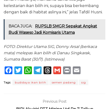
kelestarian ikan bilih ini, supaya bisa berkembang
dengan baik di habitat aslinya ini,” jelas Tafdil Husni.
BACA JUGA:
RUPSLB SMGR Sepakat Angkat
Budi Waseso Jadi Komisaris Utama
FOTO: Direktur Utama SIG, Donny Arsal (berkaca
mata) melepas ikan bilih di Danau Singkarak,
Sumatra Barat (30/7). (Istimewa)
F
T
W
T
T
G
P
E
a
w
h
el
h
m
ri
m
Tags:
budidaya ikan bilih
semen padang
sig
c
it
a
e
re
ai
n
ai
e
te
ts
g
a
l
t
l
b
r
A
ra
d
Previous Post