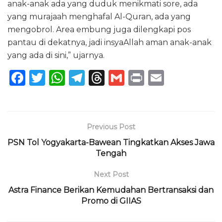
anak-anak ada yang duduk menikmati sore, ada
yang murajaah menghafal Al-Quran, ada yang
mengobrol. Area embung juga dilengkapi pos
pantau di dekatnya, jadi insyaAllah aman anak-anak
yang ada di sini,” ujarnya.
F
T
W
T
T
G
P
E
a
w
h
el
h
m
ri
m
c
it
a
e
re
ai
n
ai
e
te
ts
g
a
l
t
l
Previous Post
b
r
A
ra
d
PSN Tol Yogyakarta-Bawean Tingkatkan Akses Jawa
o
p
m
s
Tengah
o
p
Next Post
k
Astra Finance Berikan Kemudahan Bertransaksi dan
Promo di GIIAS