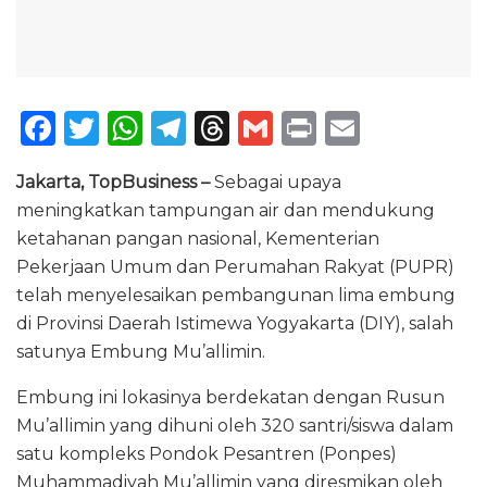
F
T
W
T
T
G
P
E
a
w
h
el
h
m
ri
m
Jakarta, TopBusiness –
Sebagai upaya
c
it
a
e
re
ai
n
ai
meningkatkan tampungan air dan mendukung
e
te
ts
g
a
l
t
l
ketahanan pangan nasional, Kementerian
b
r
A
ra
d
Pekerjaan Umum dan Perumahan Rakyat (PUPR)
o
p
m
s
telah menyelesaikan pembangunan lima embung
di Provinsi Daerah Istimewa Yogyakarta (DIY), salah
o
p
satunya Embung Mu’allimin.
k
Embung ini lokasinya berdekatan dengan Rusun
Mu’allimin yang dihuni oleh 320 santri/siswa dalam
satu kompleks Pondok Pesantren (Ponpes)
Muhammadiyah Mu’allimin yang diresmikan oleh