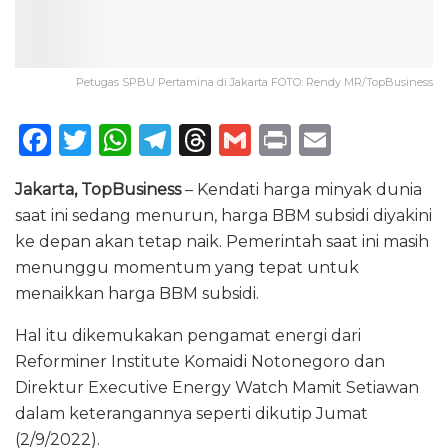
Petugas SPBU Pertamina di Jakarta FOTO: Rendy MR/TopBusiness
F
T
W
T
T
G
P
E
a
w
h
el
h
m
ri
m
Jakarta, TopBusiness
– Kendati harga minyak dunia
c
it
a
e
re
ai
n
ai
saat ini sedang menurun, harga BBM subsidi diyakini
e
te
ts
g
a
l
t
l
ke depan akan tetap naik. Pemerintah saat ini masih
b
r
A
ra
d
menunggu momentum yang tepat untuk
o
p
m
s
menaikkan harga BBM subsidi.
o
p
Hal itu dikemukakan pengamat energi dari
k
Reforminer Institute Komaidi Notonegoro dan
Direktur Executive Energy Watch Mamit Setiawan
dalam keterangannya seperti dikutip Jumat
(2/9/2022).