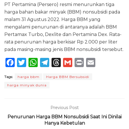
PT Pertamina (Persero) resmi menurunkan tiga
harga bahan bakar minyak (BBM) nonsubsidi pada
malam 31 Agustus 2022. Harga BBM yang
mengalami penurunan di antaranya adalah BBM
Pertamax Turbo, Dexlite dan Pertamina Dex. Rata-
rata penurunan harga berkisar Rp 2.000 per liter
pada masing-masing jenis BBM nonsubsidi tersebut.
F
T
W
T
T
G
P
E
a
w
h
el
h
m
ri
m
Tags:
harga bbm
Harga BBM Bersubsidi
c
it
a
e
re
ai
n
ai
harga minyak dunia
e
te
ts
g
a
l
t
l
b
r
A
ra
d
o
p
m
s
Previous Post
o
p
Penurunan Harga BBM Nonsubsidi Saat Ini Dinilai
Hanya Kebetulan
k