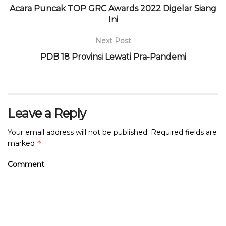
o
p
m
s
Acara Puncak TOP GRC Awards 2022 Digelar Siang
o
p
Ini
k
Next Post
PDB 18 Provinsi Lewati Pra-Pandemi
Leave a Reply
Your email address will not be published.
Required fields are
*
marked
Comment