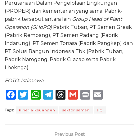
Perusahaan Dalam Pengelolaan Lingkungan
(PROPER) dari kementerian yang sama. Pabrik-
pabrik tersebut antara lain
Group Head of Plant
Operation (GHoPO)
Pabrik Tuban, PT Semen Gresik
(Pabrik Rembang), PT Semen Padang (Pabrik
Indarung), PT Semen Tonasa (Pabrik Pangkep) dan
PT Solusi Bangun Indonesia Tbk (Pabrik Tuban,
Pabrik Narogong, Pabrik Cilacap serta Pabrik
Lhoknga).
FOTO: Istimewa
F
T
W
T
T
G
P
E
a
w
h
el
h
m
ri
m
Tags:
kinerja keuangan
sektor semen
sig
c
it
a
e
re
ai
n
ai
e
te
ts
g
a
l
t
l
b
r
A
ra
d
Previous Post