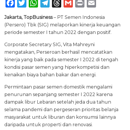
F
T
W
T
T
G
P
E
a
w
h
el
h
m
ri
m
Jakarta
, TopBusiness
– PT Semen Indonesia
c
it
a
e
re
ai
n
ai
(Persero) Tbk (SIG) melaporkan kinerja keuangan
e
te
ts
g
a
l
t
l
periode semester I tahun 2022 dengan positif.
b
r
A
ra
d
Corporate Secretary SIG, Vita Mahreyni
o
p
m
s
mengatakan, Perseroan berhasil mencatatkan
o
p
kinerja yang baik pada semester I 2022 di tengah
k
kondisi pasar semen yang hiperkompetisi dan
kenaikan biaya bahan bakar dan energi.
Permintaan pasar semen domestik mengalami
penurunan sepanjang semester I 2022 karena
dampak libur Lebaran setelah jeda dua tahun
selama pandemi dan pergeseran prioritas belanja
masyarakat untuk liburan dan konsumsi lainnya
daripada untuk properti dan renovasi.