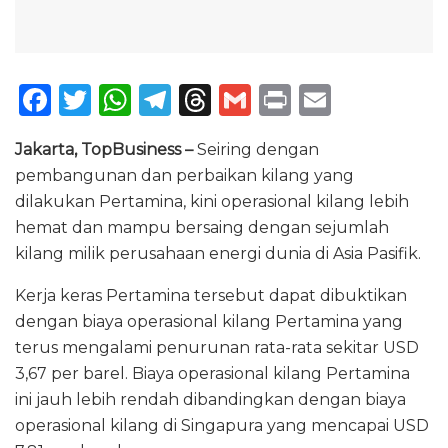
F
T
W
T
T
G
P
E
a
w
h
el
h
m
ri
m
Jakarta, TopBusiness –
Seiring dengan
c
it
a
e
re
ai
n
ai
pembangunan dan perbaikan kilang yang
e
te
ts
g
a
l
t
l
dilakukan Pertamina, kini operasional kilang lebih
b
r
A
ra
d
hemat dan mampu bersaing dengan sejumlah
o
p
m
s
kilang milik perusahaan energi dunia di Asia Pasifik.
o
p
Kerja keras Pertamina tersebut dapat dibuktikan
k
dengan biaya operasional kilang Pertamina yang
terus mengalami penurunan rata-rata sekitar USD
3,67 per barel. Biaya operasional kilang Pertamina
ini jauh lebih rendah dibandingkan dengan biaya
operasional kilang di Singapura yang mencapai USD