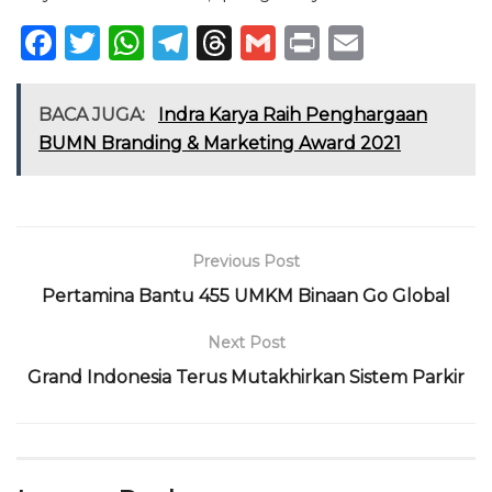
F
T
W
T
T
G
P
E
a
w
h
el
h
m
ri
m
c
it
a
e
re
ai
n
ai
BACA JUGA:
Indra Karya Raih Penghargaan
e
te
ts
g
a
l
t
l
BUMN Branding & Marketing Award 2021
b
r
A
ra
d
o
p
m
s
o
p
Previous Post
k
Pertamina Bantu 455 UMKM Binaan Go Global
Next Post
Grand Indonesia Terus Mutakhirkan Sistem Parkir