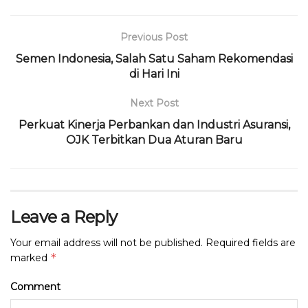
b
r
A
ra
d
o
p
m
s
Previous Post
o
p
Semen Indonesia, Salah Satu Saham Rekomendasi
di Hari Ini
k
Next Post
Perkuat Kinerja Perbankan dan Industri Asuransi,
OJK Terbitkan Dua Aturan Baru
Leave a Reply
Your email address will not be published.
Required fields are
*
marked
Comment