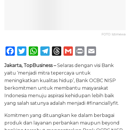
FOTO: Istimewa
F
T
W
T
T
G
P
E
a
w
h
el
h
m
ri
m
Jakarta, TopBusiness –
Selaras dengan visi Bank
c
it
a
e
re
ai
n
ai
yaitu ‘menjadi mitra tepercaya untuk
e
te
ts
g
a
l
t
l
meningkatkan kualitas hidup’, Bank OCBC NISP
b
r
A
ra
d
berkomitmen untuk membantu masyarakat
o
p
m
s
Indonesia menuju aspirasi kehidupan lebih baik
yang salah satunya adalah menjadi #financiallyfit.
o
p
k
Komitmen yang dituangkan ke dalam berbagai
produk dan layanan perbankan maupun beyond