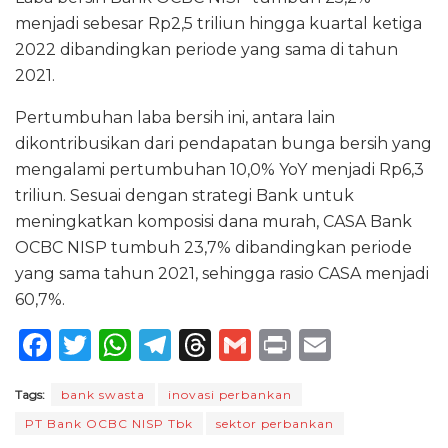
menjadi sebesar Rp2,5 triliun hingga kuartal ketiga
2022 dibandingkan periode yang sama di tahun
2021.
Pertumbuhan laba bersih ini, antara lain
dikontribusikan dari pendapatan bunga bersih yang
mengalami pertumbuhan 10,0% YoY menjadi Rp6,3
triliun. Sesuai dengan strategi Bank untuk
meningkatkan komposisi dana murah, CASA Bank
OCBC NISP tumbuh 23,7% dibandingkan periode
yang sama tahun 2021, sehingga rasio CASA menjadi
60,7%.
F
T
W
T
T
G
P
E
a
w
h
el
h
m
ri
m
Tags:
bank swasta
inovasi perbankan
c
it
a
e
re
ai
n
ai
PT Bank OCBC NISP Tbk
sektor perbankan
e
te
ts
g
a
l
t
l