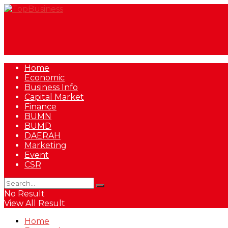
Home
Economic
Business Info
Capital Market
Finance
BUMN
BUMD
DAERAH
Marketing
Event
CSR
No Result
View All Result
Home