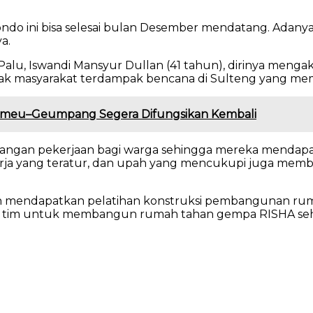
do ini bisa selesai bulan Desember mendatang. Adany
a.
 Palu, Iswandi Mansyur Dullan (41 tahun), dirinya meng
ak masyarakat terdampak bencana di Sulteng yang me
 Pameu–Geumpang Segera Difungsikan Kembali
gan pekerjaan bagi warga sehingga mereka mendapatk
 kerja yang teratur, dan upah yang mencukupi juga mem
n mendapatkan pelatihan konstruksi pembangunan ruma
apa tim untuk membangun rumah tahan gempa RISHA seh