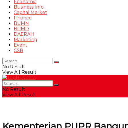
Economic
Business Info
Capital Market
Finance
BUMN
BUMD
DAERAH
Marketing
Event
CSR
No Result
View All Result
No Result
View All Result
Kementerian PUPR Bangun 