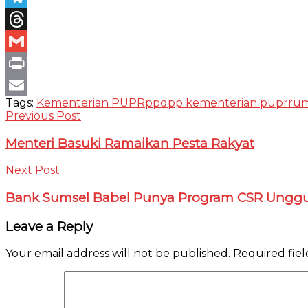
Telegram
Threads
Gmail
Print
Tags:
Kementerian PUPR
ppdpp kementerian pupr
ru
Email
Previous Post
Menteri Basuki Ramaikan Pesta Rakyat
Next Post
Bank Sumsel Babel Punya Program CSR Unggula
Leave a Reply
Your email address will not be published.
Required fie