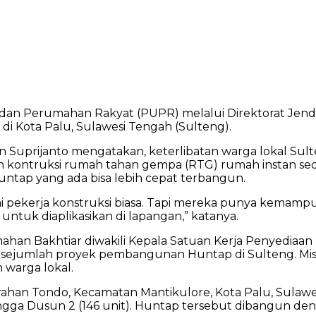
n Perumahan Rakyat (PUPR) melalui Direktorat Jende
i Kota Palu, Sulawesi Tengah (Sulteng).
 Suprijanto mengatakan, keterlibatan warga lokal Su
an kontruksi rumah tahan gempa (RTG) rumah instan se
ntap yang ada bisa lebih cepat terbangun.
bagai pekerja konstruksi biasa. Tapi mereka punya k
untuk diaplikasikan di lapangan,” katanya.
umahan Bakhtiar diwakili Kepala Satuan Kerja Penyediaa
 di sejumlah proyek pembangunan Huntap di Sulteng. Mi
 warga lokal.
han Tondo, Kecamatan Mantikulore, Kota Palu, Sulawesi
 Bangga Dusun 2 (146 unit). Huntap tersebut dibangun d