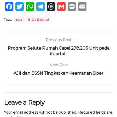
F
T
W
T
T
G
P
E
a
w
h
el
h
m
ri
m
Tags:
bca
BCA Digital
c
it
a
e
re
ai
n
ai
e
te
ts
g
a
l
t
l
b
r
A
ra
d
Previous Post
o
p
m
s
Program Sejuta Rumah Capai 298.203 Unit pada
o
p
Kuartal I
k
Next Post
AJII dan BSSN Tingkatkan Keamanan Siber
Leave a Reply
Your email address will not be published.
Required fields are