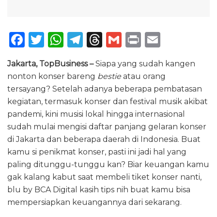
F
T
W
T
T
G
P
E
a
w
h
el
h
m
ri
m
Jakarta, TopBusiness –
Siapa yang sudah kangen
c
it
a
e
re
ai
n
ai
nonton konser bareng
bestie
atau orang
e
te
ts
g
a
l
t
l
tersayang? Setelah adanya beberapa pembatasan
b
r
A
ra
d
kegiatan, termasuk konser dan festival musik akibat
o
p
m
s
pandemi, kini musisi lokal hingga internasional
sudah mulai mengisi daftar panjang gelaran konser
o
p
di Jakarta dan beberapa daerah di Indonesia. Buat
k
kamu si penikmat konser, pasti ini jadi hal yang
paling ditunggu-tunggu kan? Biar keuangan kamu
gak kalang kabut saat membeli tiket konser nanti,
blu by BCA Digital kasih tips nih buat kamu bisa
mempersiapkan keuangannya dari sekarang.