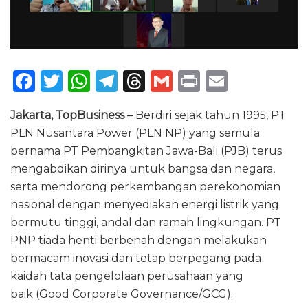
F
T
W
T
T
G
P
E
a
w
h
el
h
m
ri
m
Jakarta, TopBusiness –
Berdiri sejak tahun 1995, PT
c
it
a
e
re
ai
n
ai
PLN Nusantara Power (PLN NP) yang semula
e
te
ts
g
a
l
t
l
bernama PT Pembangkitan Jawa-Bali (PJB) terus
b
r
A
ra
d
mengabdikan dirinya untuk bangsa dan negara,
o
p
m
s
serta mendorong perkembangan perekonomian
nasional dengan menyediakan energi listrik yang
o
p
bermutu tinggi, andal dan ramah lingkungan. PT
k
PNP tiada henti berbenah dengan melakukan
bermacam inovasi dan tetap berpegang pada
kaidah tata pengelolaan perusahaan yang
baik (Good Corporate Governance/GCG).