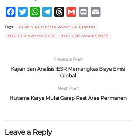
F
T
W
T
T
G
P
E
a
w
h
el
h
m
ri
m
Tags:
PT PLN Nusantara Power UP Brantas
c
it
a
e
re
ai
n
ai
TOP CSR Awards 2022
TOP CSR Awards 2023
e
te
ts
g
a
l
t
l
b
r
A
ra
d
o
p
m
s
Previous Post
o
p
Kajian dan Analisis IESR Memangkas Biaya Emisi
Global
k
Next Post
Hutama Karya Mulai Garap Rest Area Permanen
Leave a Reply