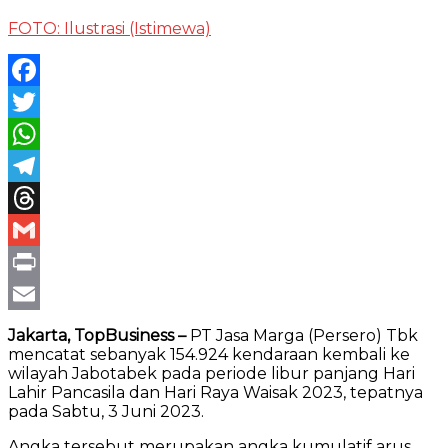
FOTO: Ilustrasi (Istimewa)
Facebook
Twitter
WhatsApp
Telegram
Threads
Gmail
Print
Email
Jakarta, TopBusiness –
PT Jasa Marga (Persero) Tbk
mencatat sebanyak 154.924 kendaraan kembali ke
wilayah Jabotabek pada periode libur panjang Hari
Lahir Pancasila dan Hari Raya Waisak 2023, tepatnya
pada Sabtu, 3 Juni 2023.
Angka tersebut merupakan angka kumulatif arus