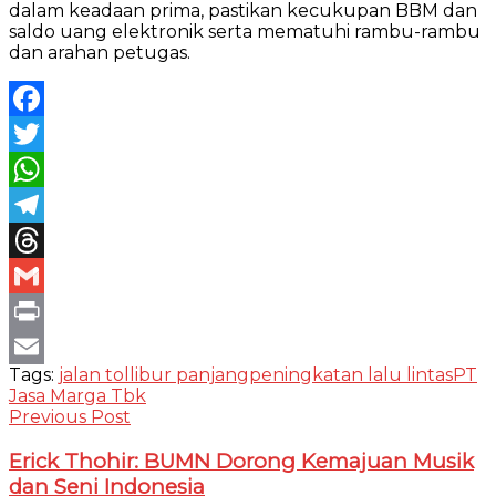
dalam keadaan prima, pastikan kecukupan BBM dan
saldo uang elektronik serta mematuhi rambu-rambu
dan arahan petugas.
Facebook
Twitter
WhatsApp
Telegram
Threads
Gmail
Print
Tags:
jalan tol
libur panjang
peningkatan lalu lintas
PT
Email
Jasa Marga Tbk
Previous Post
Erick Thohir: BUMN Dorong Kemajuan Musik
dan Seni Indonesia