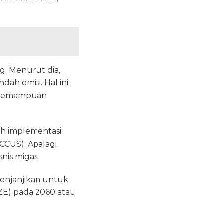
g. Menurut dia,
ah emisi. Hal ini
n kemampuan
lah implementasi
CCUS). Apalagi
nis migas.
enjanjikan untuk
ZE) pada 2060 atau