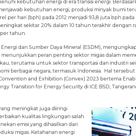
uhi kebutuhan energi di era transisi energi. Berdasark
g
a
l
t
l
k menjawab kebutuhan energi, produksi minyak bumi ter
ra
d
arel per hari (bph) pada 2012 menjadi 93,8 juta bph pad
m
s
eningkat sekitar 20% dalam 10 tahun terakhir dengan r
 per tahun.
teri Energi dan Sumber Daya Mineral (ESDM), mengungka
ut menunjukkan peran penting sektor migas dalam me
kau, terutama untuk sektor transportasi dan industri se
i berbagai negara, termasuk Indonesia. Hal tersebut 
onvention and Exhibition (Convex) 2023 bertema Enabli
gy Transition for Energy Security di ICE BSD, Tangeran
ang meningkat juga diiringi
rbaikan kualitas lingkungan salah
ekan emisi yang dihasilkan dari
oduksi migas. Ketahanan energi