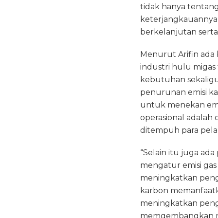
tidak hanya tentang
keterjangkauannya
berkelanjutan serta
Menurut Arifin ada
industri hulu mig
kebutuhan sekaligu
penurunan emisi ka
untuk menekan emis
operasional adalah 
ditempuh para pela
“Selain itu juga ad
mengatur emisi gas 
meningkatkan peng
karbon memanfaatk
meningkatkan pengg
memgembangkan mobi