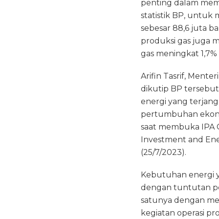
penting dalam memen
e
te
ts
statistik BP, untu
b
r
A
sebesar 88,6 juta b
o
p
produksi gas juga m
gas meningkat 1,7%
o
p
k
Arifin Tasrif, Men
dikutip BP terseb
energi yang terjang
pertumbuhan ekonom
saat membuka IPA C
Investment and Ener
(25/7/2023).
Kebutuhan energi y
dengan tuntutan pe
satunya dengan men
kegiatan operasi pr