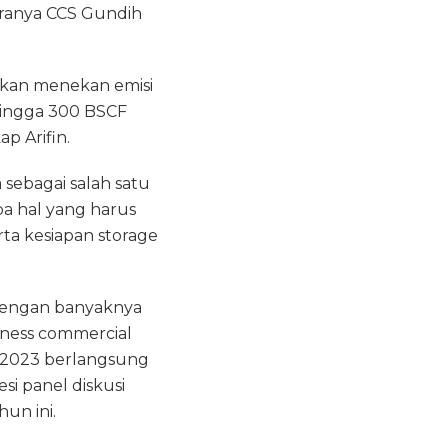
taranya CCS Gundih
tkan menekan emisi
hingga 300 BSCF
p Arifin.
sebagai salah satu
a hal yang harus
erta kesiapan storage
dengan banyaknya
ness commercial
X 2023 berlangsung
esi panel diskusi
un ini.