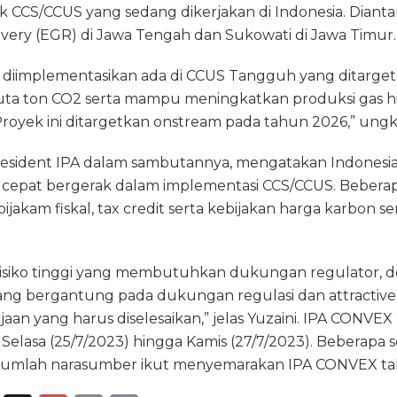
yek CCS/CCUS yang sedang dikerjakan di Indonesia. Dian
ery (EGR) di Jawa Tengah dan Sukowati di Jawa Timur.
 diimplementasikan ada di CCUS Tangguh yang ditarge
juta ton CO2 serta mampu meningkatkan produksi gas 
royek ini ditargetkan onstream pada tahun 2026,” ungka
President IPA dalam sambutannya, mengatakan Indonesia 
cepat bergerak dalam implementasi CCS/CCUS. Beberap
ijakam fiskal, tax credit serta kebijakan harga karbon s
risiko tinggi yang membutuhkan dukungan regulator, 
ng bergantung pada dukungan regulasi dan attractive
aan yang harus diselesaikan,” jelas Yuzaini. IPA CONVE
i Selasa (25/7/2023) hingga Kamis (27/7/2023). Beberapa s
jumlah narasumber ikut menyemarakan IPA CONVEX tah