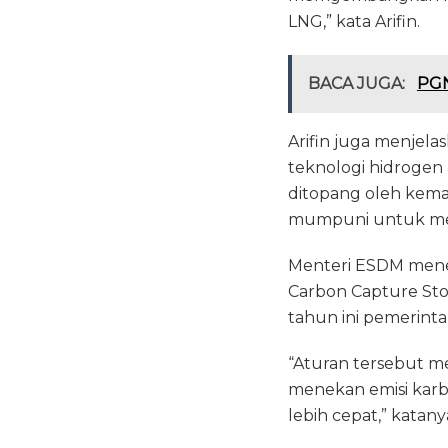
LNG,” kata Arifin.
BACA JUGA:
PGN
Arifin juga menjel
teknologi hidrogen 
ditopang oleh kem
mumpuni untuk me
Menteri ESDM menega
Carbon Capture Stor
tahun ini pemerint
“Aturan tersebut m
menekan emisi karb
lebih cepat,” katany