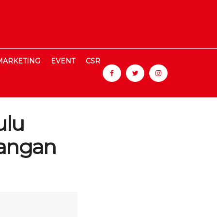
MARKETING
EVENT
CSR
ulu
angan