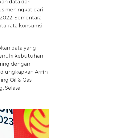
an data dari
us meningkat dari
a 2022. Sementara
ata-rata konsumsi
pkan data yang
menuhi kebutuhan
iring dengan
diungkapkan Arifin
ng Oil & Gas
g, Selasa