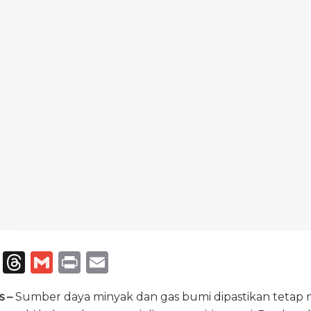
T
T
G
P
E
el
h
m
ri
m
s –
Sumber daya minyak dan gas bumi dipastikan tetap
e
re
ai
n
ai