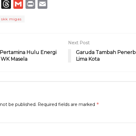
T
T
G
P
E
el
h
m
ri
m
skk migas
e
re
ai
n
ai
g
a
l
t
l
ra
d
Next Post
m
s
ertamina Hulu Energi
Garuda Tambah Penerb
di WK Masela
Lima Kota
*
 not be published.
Required fields are marked