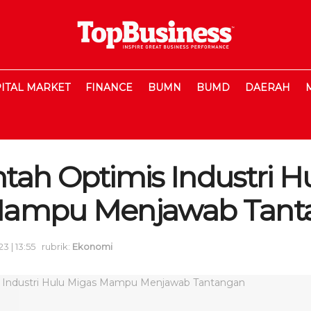
ITAL MARKET
FINANCE
BUMN
BUMD
DAERAH
tah Optimis Industri H
Mampu Menjawab Tant
23 | 13:55
rubrik:
Ekonomi