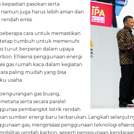
 kepastian pasokan serta
 namun juga harus lebih aman dan
 rendah emisi.
 beberapa cara untuk memastikan
as tetap tumbuh untuk memenuhi
s turut berperan dalam upaya
rbon. Efisiensi penggunaan energi
i gas rumah kaca dalam kegiatan
cara paling mudah yang bisa
ku usaha.
a pengurangan gas buang,
metana serta secara paralel
gunaa pembangkit listrik rendah
an sumber energi baru terbarukan. Langkah selanjutn
unaan gas, menginisiasi penggunaan teknologi efsiensi
litas rendah karbon, seperti penggunaan kendaraan lis