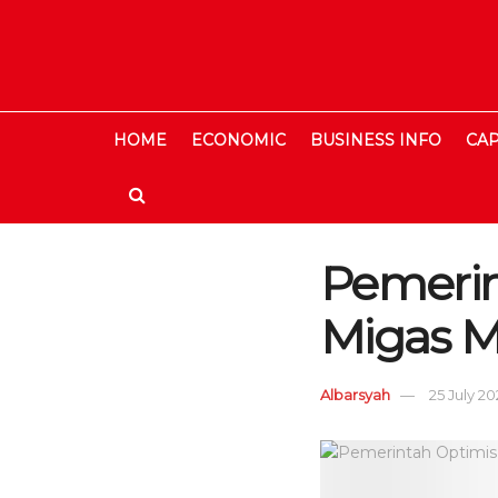
HOME
ECONOMIC
BUSINESS INFO
CAP
Pemerin
Migas 
Albarsyah
25 July 20