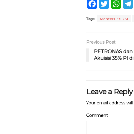
F
T
W
a
w
h
Tags:
Menteri ESDM
c
it
a
e
te
ts
b
r
A
Previous Post
o
p
PETRONAS dan P
Akuisisi 35% PI 
o
p
k
Leave a Reply
Your email address will
Comment