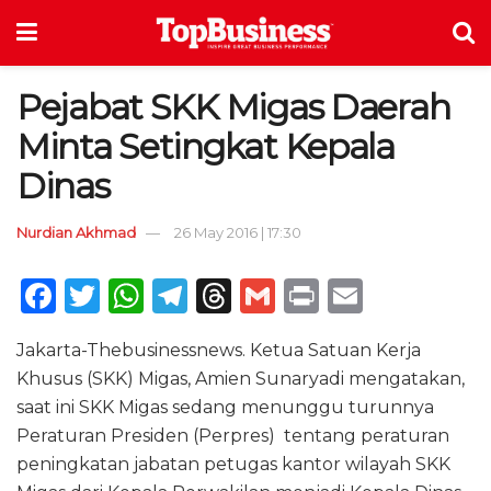
Pejabat SKK Migas Daerah
Minta Setingkat Kepala
Dinas
Nurdian Akhmad
26 May 2016 | 17:30
F
T
W
T
T
G
P
E
a
w
h
el
h
m
ri
m
Jakarta-Thebusinessnews. Ketua Satuan Kerja
c
it
a
e
re
ai
n
ai
Khusus (SKK) Migas, Amien Sunaryadi mengatakan,
e
te
ts
g
a
l
t
l
saat ini SKK Migas sedang menunggu turunnya
b
r
A
ra
d
Peraturan Presiden (Perpres) tentang peraturan
o
p
m
s
peningkatan jabatan petugas kantor wilayah SKK