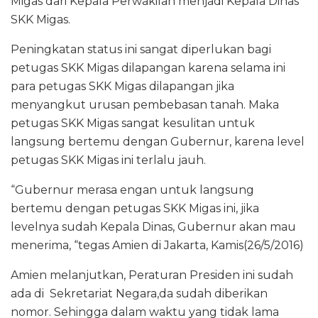
Migas dari Kepala Perwakilan menjadi Kepala Dinas
o
p
SKK Migas.
k
Peningkatan status ini sangat diperlukan bagi
petugas SKK Migas dilapangan karena selama ini
para petugas SKK Migas dilapangan jika
menyangkut urusan pembebasan tanah. Maka
petugas SKK Migas sangat kesulitan untuk
langsung bertemu dengan Gubernur, karena level
petugas SKK Migas ini terlalu jauh.
“Gubernur merasa engan untuk langsung
bertemu dengan petugas SKK Migas ini, jika
levelnya sudah Kepala Dinas, Gubernur akan mau
menerima, “tegas Amien di Jakarta, Kamis(26/5/2016)
Amien melanjutkan, Peraturan Presiden ini sudah
ada di Sekretariat Negara,da sudah diberikan
nomor. Sehingga dalam waktu yang tidak lama