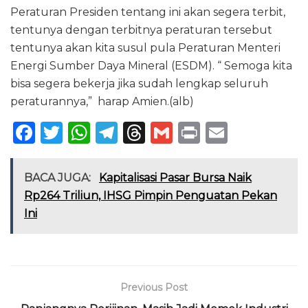
Peraturan Presiden tentang ini akan segera terbit,
tentunya dengan terbitnya peraturan tersebut
tentunya akan kita susul pula Peraturan Menteri
Energi Sumber Daya Mineral (ESDM). “ Semoga kita
bisa segera bekerja jika sudah lengkap seluruh
peraturannya,” harap Amien.(alb)
F
T
W
T
T
G
P
E
a
w
h
el
h
m
ri
m
c
it
a
e
re
ai
n
ai
BACA JUGA:
Kapitalisasi Pasar Bursa Naik
e
te
ts
g
a
l
t
l
Rp264 Triliun, IHSG Pimpin Penguatan Pekan
Ini
b
r
A
ra
d
o
p
m
s
o
p
k
Previous Post