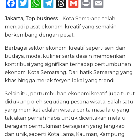
F
T
W
T
T
G
P
E
a
w
h
el
h
m
ri
m
Jakarta, Top business
– Kota Semarang telah
c
it
a
e
re
ai
n
ai
menjadi pusat ekonomi kreatif yang semakin
e
te
ts
g
a
l
t
l
berkembang dengan pesat.
b
r
A
ra
d
Berbagai sektor ekonomi kreatif seperti seni dan
o
p
m
s
budaya, mode, kuliner serta desain memberikan
o
p
kontribusi yang signifikan terhadap pertumbuhan
k
ekonomi Kota Semarang. Dari batik Semarang yang
khas hingga merek fesyen lokal yang trendi.
Selain itu, pertumbuhan ekonomi kreatif juga turut
didukung oleh segudang pesona wisata. Salah satu
yang memikat adalah wisata cerita masa lalu yang
tak akan pernah habis untuk diceritakan melalui
beragam permukiman bersejarah yang lengkap
dan unik, seperti Kota Lama, Kauman, Kampung