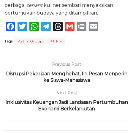
berbagai
tenant
kuliner sembari menyaksikan
pertunjukan budaya yang ditampilkan.
F
T
W
T
T
G
P
E
a
w
h
el
h
m
ri
m
Tags:
Astra Group
PT FIF
c
it
a
e
re
ai
n
ai
e
te
ts
g
a
l
t
l
b
r
A
ra
d
Previous Post
o
p
m
s
Disrupsi Pekerjaan Menghebat, Ini Pesan Menperin
o
p
ke Siswa-Mahasiswa
k
Next Post
Inklusivitas Keuangan Jadi Landasan Pertumbuhan
Ekonomi Berkelanjutan