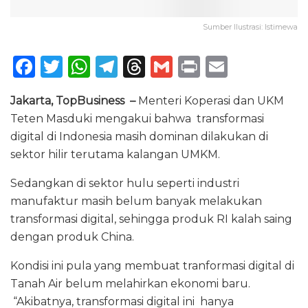
Sumber Ilustrasi: Istimewa
F
T
W
T
T
G
P
E
a
w
h
el
h
m
ri
m
Jakarta, TopBusiness –
Menteri Koperasi dan UKM
c
it
a
e
re
ai
n
ai
Teten Masduki mengakui bahwa transformasi
e
te
ts
g
a
l
t
l
digital di Indonesia masih dominan dilakukan di
b
r
A
ra
d
sektor hilir terutama kalangan UMKM.
o
p
m
s
Sedangkan di sektor hulu seperti industri
o
p
manufaktur masih belum banyak melakukan
k
transformasi digital, sehingga produk RI kalah saing
dengan produk China.
Kondisi ini pula yang membuat tranformasi digital di
Tanah Air belum melahirkan ekonomi baru.
“Akibatnya, transformasi digital ini hanya