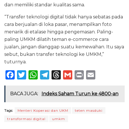
dan memiliki standar kualitas sama.
“Transfer teknologi digital tidak hanya sebatas pada
cara berjualan di loka pasar, menampilkan foto
menarik di etalase hingga pengemasan. Paling-
paling UMKM dilatih teman e-commerce cara
jualan, jangan dianggap suatu kemewahan. Itu saya
sebut, bukan transfer teknologi ke UMKM,”
tuturnya.
F
T
W
T
T
G
P
E
a
w
h
el
h
m
ri
m
c
it
a
e
re
ai
n
ai
BACA JUGA:
Indeks Saham Turun ke 4800-an
e
te
ts
g
a
l
t
l
b
r
A
ra
d
Tags:
Menteri Koperasi dan UKM
teten masduki
o
p
m
s
transformasi digital
umkm