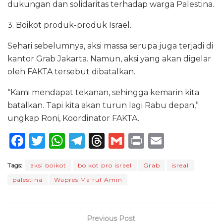
dukungan dan solidaritas terhadap warga Palestina.
3. Boikot produk-produk Israel.
Sehari sebelumnya, aksi massa serupa juga terjadi di
kantor Grab Jakarta. Namun, aksi yang akan digelar
oleh FAKTA tersebut dibatalkan.
“Kami mendapat tekanan, sehingga kemarin kita
batalkan. Tapi kita akan turun lagi Rabu depan,”
ungkap Roni, Koordinator FAKTA.
F
T
W
T
T
G
P
E
a
w
h
el
h
m
ri
m
Tags:
aksi boikot
boikot pro israel
Grab
isreal
c
it
a
e
re
ai
n
ai
palestina
Wapres Ma'ruf Amin
e
te
ts
g
a
l
t
l
b
r
A
ra
d
o
p
m
s
Previous Post