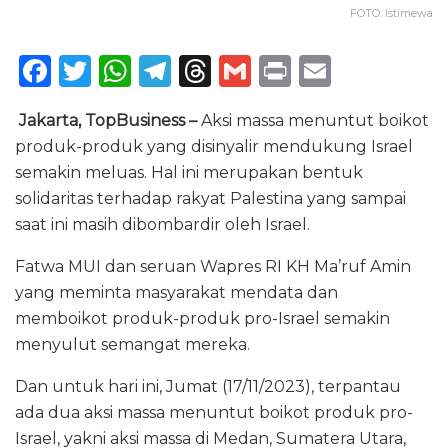
FOTO: Istimewa
F
T
W
T
T
G
P
E
a
w
h
el
h
m
ri
m
Jakarta, TopBusiness –
Aksi massa menuntut boikot
c
it
a
e
re
ai
n
ai
produk-produk yang disinyalir mendukung Israel
e
te
ts
g
a
l
t
l
semakin meluas. Hal ini merupakan bentuk
b
r
A
ra
d
solidaritas terhadap rakyat Palestina yang sampai
o
p
m
s
saat ini masih dibombardir oleh Israel.
o
p
Fatwa MUI dan seruan Wapres RI KH Ma’ruf Amin
k
yang meminta masyarakat mendata dan
memboikot produk-produk pro-Israel semakin
menyulut semangat mereka.
Dan untuk hari ini, Jumat (17/11/2023), terpantau
ada dua aksi massa menuntut boikot produk pro-
Israel, yakni aksi massa di Medan, Sumatera Utara,