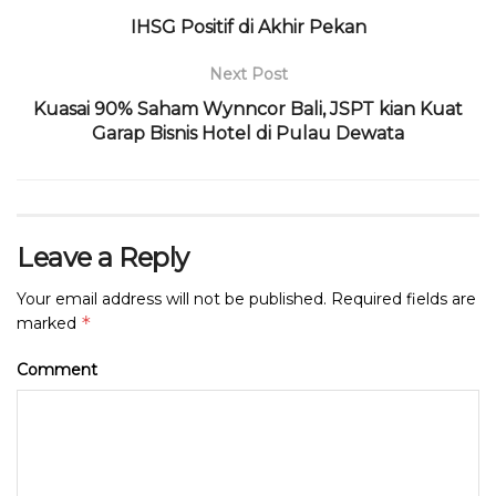
o
p
IHSG Positif di Akhir Pekan
k
Next Post
Kuasai 90% Saham Wynncor Bali, JSPT kian Kuat
Garap Bisnis Hotel di Pulau Dewata
Leave a Reply
Your email address will not be published.
Required fields are
*
marked
Comment