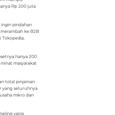
hanya Rp 200 juta
 ingin pindahan
ah merambah ke B2B
i Tokopedia,
omsetnya hanya 200
i minat masyarakat
n total pinjaman
ar yang seluruhnya
 usaha mikro dan
nneling yang