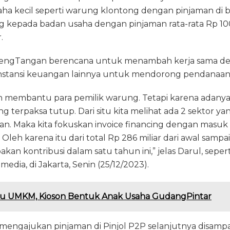
ha kecil seperti warung klontong dengan pinjaman di b
ing kepada badan usaha dengan pinjaman rata-rata Rp 10
.
engTangan berencana untuk menambah kerja sama de
nstansi keuangan lainnya untuk mendorong pendanaa
ngin membantu para pemilik warung. Tetapi karena adan
terpaksa tutup. Dari situ kita melihat ada 2 sektor yan
tan. Maka kita fokuskan invoice financing dengan masuk
Oleh karena itu dari total Rp 286 miliar dari awal sampai
akan kontribusi dalam satu tahun ini,” jelas Darul, sepe
media, di Jakarta, Senin (25/12/2023).
u UMKM, Kioson Bentuk Anak Usaha GudangPintar
ngajukan pinjaman di Pinjol P2P selanjutnya disampa