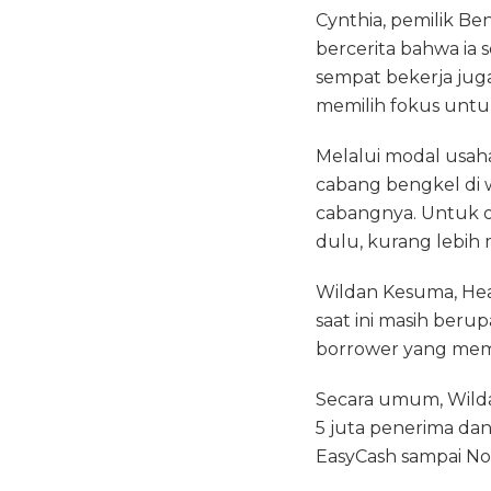
Cynthia, pemilik Be
bercerita bahwa ia
sempat bekerja jug
memilih fokus untu
Melalui modal usaha
cabang bengkel di 
cabangnya. Untuk om
dulu, kurang lebih 
Wildan Kesuma, Hea
saat ini masih beru
borrower yang mem
Secara umum, Wilda
5 juta penerima dan
EasyCash sampai No