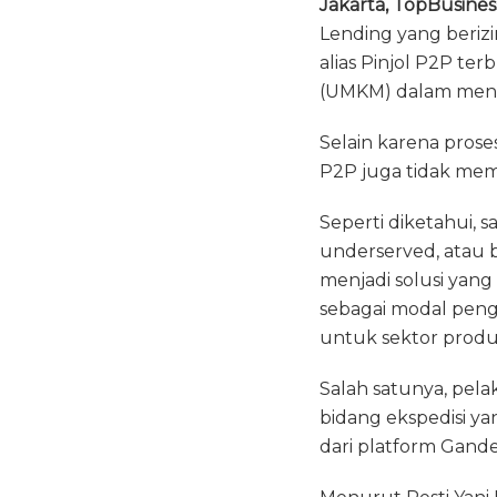
Jakarta, TopBusines
c
it
a
Lending yang berizi
e
te
ts
alias Pinjol P2P t
b
r
A
(UMKM) dalam menda
o
p
Selain karena prose
o
p
P2P juga tidak me
k
Seperti diketahui,
underserved, atau 
menjadi solusi ya
sebagai modal pen
untuk sektor produk
Salah satunya, pela
bidang ekspedisi y
dari platform Gan