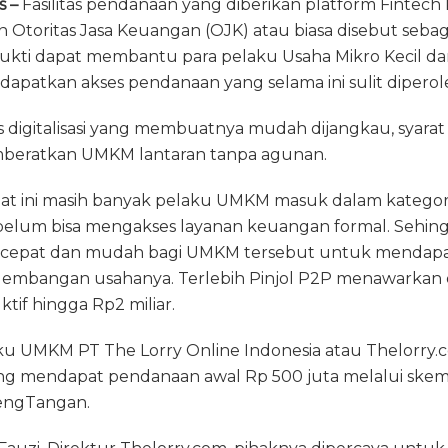
s –
Fasilitas pendanaan yang diberikan platform Fintech
e
re
ai
n
ai
n Otoritas Jasa Keuangan (OJK) atau biasa disebut sebag
g
a
l
t
l
erbukti dapat membantu para pelaku Usaha Mikro Kecil 
ra
d
patkan akses pendanaan yang selama ini sulit diperol
m
s
s digitalisasi yang membuatnya mudah dijangkau, syarat 
mberatkan UMKM lantaran tanpa agunan.
 saat ini masih banyak pelaku UMKM masuk dalam kateg
belum bisa mengakses layanan keuangan formal. Sehing
ng cepat dan mudah bagi UMKM tersebut untuk menda
gembangan usahanya. Terlebih Pinjol P2P menawarkan 
tif hingga Rp2 miliar.
ku UMKM PT The Lorry Online Indonesia atau Thelorry.c
ang mendapat pendanaan awal Rp 500 juta melalui skema
dengTangan.