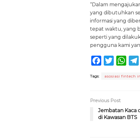
“Dalam mengajukan 
yang dibutuhkan seh
informasi yang dibe
tepat waktu, yang 
seperti yang dilak
pengguna kami yan
F
T
W
a
w
h
Tags:
asosiasi fintech 
c
it
a
e
te
ts
b
r
A
Previous Post
o
p
Jembatan Kaca d
di Kawasan BTS
o
p
k