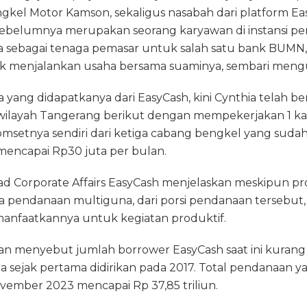
ngkel Motor Kamson, sekaligus nasabah dari platform Ea
 sebelumnya merupakan seorang karyawan di instansi p
a sebagai tenaga pemasar untuk salah satu bank BUMN,
k menjalankan usaha bersama suaminya, sembari mengu
 yang didapatkanya dari EasyCash, kini Cynthia telah b
wilayah Tangerang berikut dengan mempekerjakan 1 kar
setnya sendiri dari ketiga cabang bengkel yang sudah 
mencapai Rp30 juta per bulan.
d Corporate Affairs EasyCash menjelaskan meskipun pr
pa pendanaan multiguna, dari porsi pendanaan tersebut, t
anfaatkannya untuk kegiatan produktif.
n menyebut jumlah borrower EasyCash saat ini kurang
a sejak pertama didirikan pada 2017. Total pendanaan y
vember 2023 mencapai Rp 37,85 triliun.