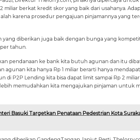
Fauzi, Direktur Thelorry.com, pihaknya dipercaya untu
2 miliar berkat kredit skor yang baik dari usahanya. Ad
lah karena prosedur pengajuan pinjamannya yang te
an yang diberikan juga baik dengan bunga yang kompetiti
 per tahun.
kan pendanaan ke bank kita butuh agunan dan itu dibatas
lkan agunan kita hanya Rp 1 miliar berarti hanya menda
un di P2P Lending kita bisa dapat limit sampai Rp 2 miliar
 lebih memudahkan kita mengajukan pinjaman untuk m
teri Basuki Targetkan Penataan Pedestrian Kota Suraka
ang diberikan GandengTangan, lanjut Resti, Thelorry