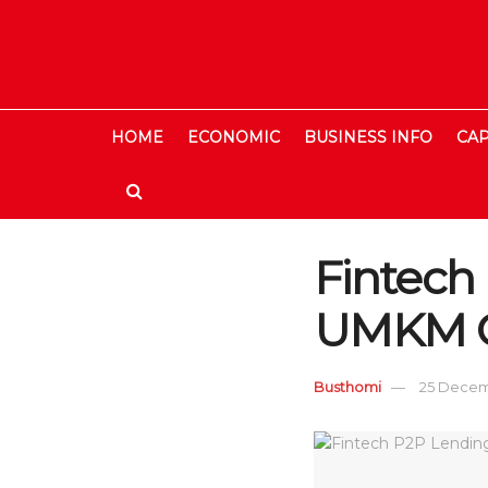
HOME
ECONOMIC
BUSINESS INFO
CAP
Fintech
UMKM G
Busthomi
25 Decemb