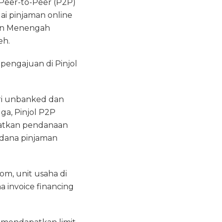
 Peer-to-Peer (P2P)
ai pinjaman online
dan Menengah
eh.
pengajuan di Pinjol
ori unbanked dan
ga, Pinjol P2P
patkan pendanaan
dana pinjaman
om, unit usaha di
 invoice financing