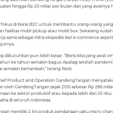
alan hingga Rp 20 miliar per bulan dari yang awalnya 
a fokus di bisnis B2C untuk membantu orang-orang yang
 fasilitas mobil pickup atau mobil box. Sekarang sud
a sama sebagai mitra ekspedisi dari e-commerce sepert
njutnya.
g dibutuhkan pun lebih besar. “Bisnis kita yang awal 
 tahun ke tahun semakin bagus. Apalagi setelah pandem
e semakin bertambah,” terang Resti.
hief Product and Operation GandengTangan menyataka
kan oleh GandengTangan sejak 2015 sebesar Rp 286 mili
an ke sektor produktif atau kepada lebih dari 25 ribu
saha di seluruh Indonesia.
ngan memiliki 2 lini produk pendanaan yaitu micro cha