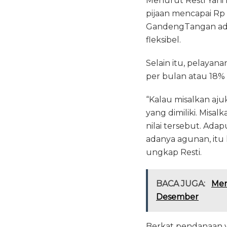
Menurut Resti Yani 
pijaan mencapai Rp 
GandengTangan ada
fleksibel.
Selain itu, pelayan
per bulan atau 18%
“Kalau misalkan aju
yang dimiliki. Misa
nilai tersebut. Adap
adanya agunan, itu
ungkap Resti.
BACA JUGA:
Men
Desember
Berkat pendanaan y