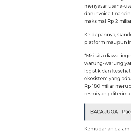
menyasar usaha-usa
dan invoice financ
maksimal Rp 2 miliar
Ke depannya, Gand
platform maupun i
“Misi kita diawal i
warung-warung yang 
logistik dan keseha
ekosistem yang ada. 
Rp 180 miliar merup
resmi yang diterima 
BACA JUGA:
Pac
Kemudahan dalam me