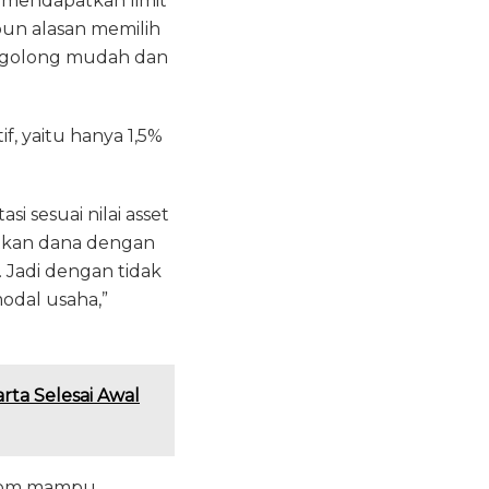
k mendapatkan limit
apun alasan memilih
rgolong mudah dan
f, yaitu hanya 1,5%
i sesuai nilai asset
patkan dana dengan
. Jadi dengan tidak
odal usaha,”
rta Selesai Awal
.com mampu