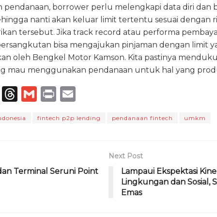
pendanaan, borrower perlu melengkapi data diri dan b
ingga nanti akan keluar limit tertentu sesuai dengan ri
rikan tersebut. Jika track record atau performa pembay
bersangkutan bisa mengajukan pinjaman dengan limit ya
ukan oleh Bengkel Motor Kamson. Kita pastinya mendu
g mau menggunakan pendanaan untuk hal yang produkti
T
T
G
P
E
el
h
m
ri
m
indonesia
fintech p2p lending
pendanaan fintech
umkm
e
re
ai
n
ai
g
a
l
t
l
ra
d
Next Post
m
s
an Terminal Seruni Point
Lampaui Ekspektasi Kiner
Lingkungan dan Sosial,
Emas