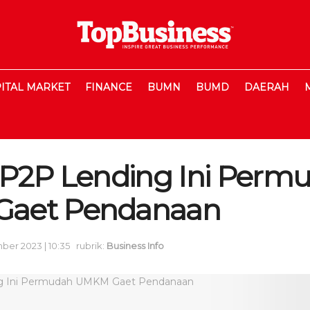
ITAL MARKET
FINANCE
BUMN
BUMD
DAERAH
 P2P Lending Ini Perm
aet Pendanaan
er 2023 | 10:35
rubrik:
Business Info