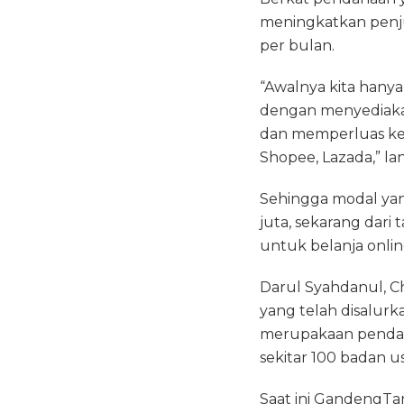
meningkatkan penju
per bulan.
“Awalnya kita hany
dengan menyediakan
dan memperluas kerj
Shopee, Lazada,” la
Sehingga modal yan
juta, sekarang dari
untuk belanja onlin
Darul Syahdanul, C
yang telah disalur
merupakaan pendana
sekitar 100 badan u
Saat ini GandengTa