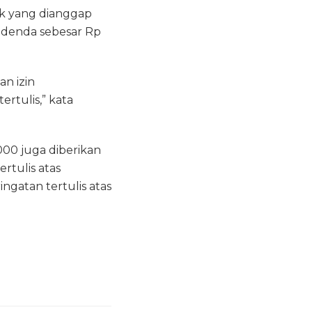
ak yang dianggap
a denda sebesar Rp
an izin
rtulis,” kata
000 juga diberikan
rtulis atas
ngatan tertulis atas