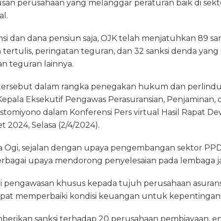
tusan perusahaan yang melanggar peraturan baik di sek
g
a
l
t
l
l.
ra
d
si dan dana pensiun saja, OJK telah menjatuhkan 89 sank
m
s
n tertulis, peringatan teguran, dan 32 sanksi denda yang
an teguran lainnya.
 tersebut dalam rangka penegakan hukum dan perlind
 Kepala Eksekutif Pengawas Perasuransian, Penjaminan,
stomiyono dalam Konferensi Pers virtual Hasil Rapat D
 2024, Selasa (2/4/2024).
ata Ogi, sejalan dengan upaya pengembangan sektor PPD
rbagai upaya mendorong penyelesaian pada lembaga j
ui pengawasan khusus kepada tujuh perusahaan asuran
apat memperbaiki kondisi keuangan untuk kepentingan
berikan sanksi terhadap 20 perusahaan pembiayaan, e