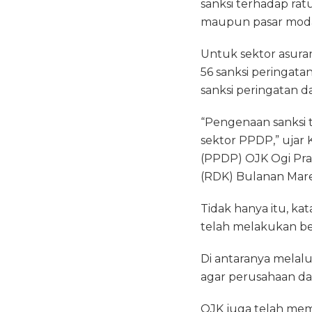
sanksi terhadap ra
e
te
ts
maupun pasar moda
b
r
A
Untuk sektor asuran
o
p
56 sanksi peringata
o
p
sanksi peringatan d
k
“Pengenaan sanksi
sektor PPDP,” ujar
(PPDP) OJK Ogi Pra
(RDK) Bulanan Maret
Tidak hanya itu, k
telah melakukan be
Di antaranya melal
agar perusahaan d
OJK juga telah mem