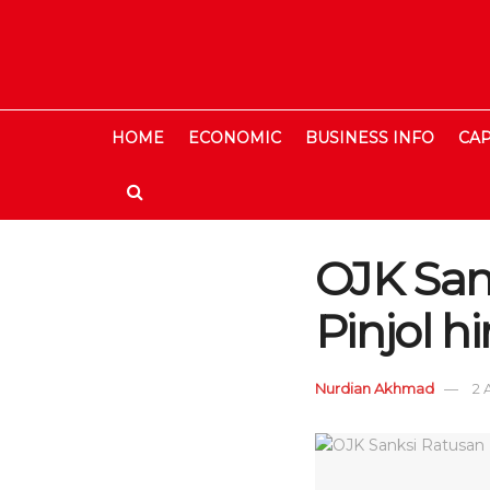
HOME
ECONOMIC
BUSINESS INFO
CAP
OJK San
Pinjol 
Nurdian Akhmad
2 