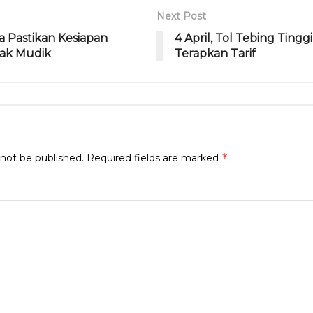
ra
d
Next Post
m
s
a Pastikan Kesiapan
4 April, Tol Tebing Tingg
cak Mudik
Terapkan Tarif
*
 not be published.
Required fields are marked