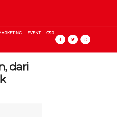
MARKETING
EVENT
CSR
, dari
ik