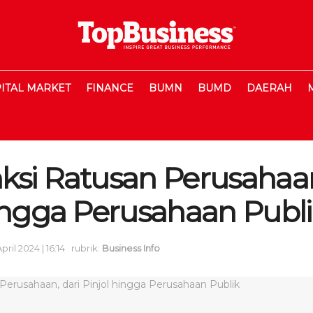
ITAL MARKET
FINANCE
BUMN
BUMD
DAERAH
ksi Ratusan Perusahaan
hingga Perusahaan Publ
April 2024 | 16:14
rubrik:
Business Info