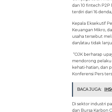
dan 10 fintech P2P 
terdiri dari 16 dend
Kepala Eksekutif 
Keuangan Mikro, d
usaha tersebut mel
dan/atau tidak lanj
“OJK berharap upa
mendorong pelaku in
kehati-hatian, dan
Konferensi Pers ter
BACA JUGA:
IHS
Di sektor industri 
dan Bursa Karbon OJ