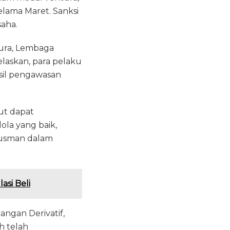
selama Maret. Sanksi
saha.
ura, Lembaga
askan, para pelaku
asil pengawasan
ut dapat
ola yang baik,
gusman dalam
si Beli
angan Derivatif,
h telah