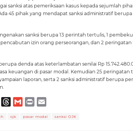
i sanksi atas pemeriksaan kasus kepada sejumlah pih
Ada 45 pihak yang mendapat sanksi administratif berup
ngenakan sanksi berupa 13 perintah tertulis, 1 pembeku
pencabutan izin orang perseorangan, dan 2 peringatan te
f berupa denda atas keterlambatan senilai Rp 15.742.480.
asa keuangan di pasar modal. Kemudian 25 peringatan te
mpaian laporan, serta 2 sanksi administratif berupa peri
n.
T
T
G
P
E
el
h
m
ri
m
ch
ojk
pasar modal
sanksi OJK
e
re
ai
n
ai
g
a
l
t
l