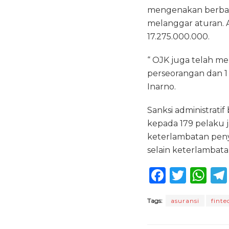
mengenakan berbaga
melanggar aturan. 
17.275.000.000.
“ OJK juga telah me
perseorangan dan 1 
Inarno.
Sanksi administrati
kepada 179 pelaku j
keterlambatan penya
selain keterlambata
F
T
W
a
w
h
Tags:
asuransi
finte
c
it
a
e
te
ts