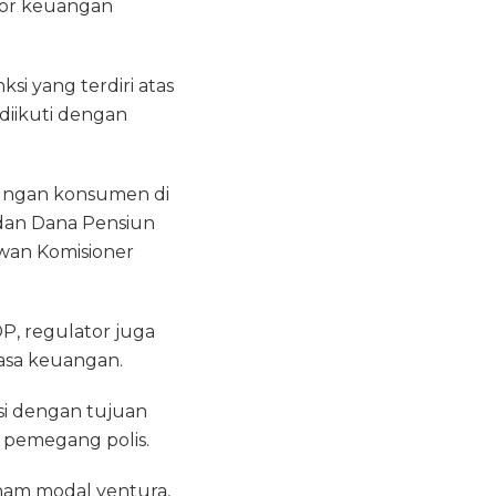
tor keuangan
si yang terdiri atas
 diikuti dengan
ungan konsumen di
 dan Dana Pensiun
ewan Komisioner
P, regulator juga
asa keuangan.
si dengan tujuan
 pemegang polis.
nam modal ventura,