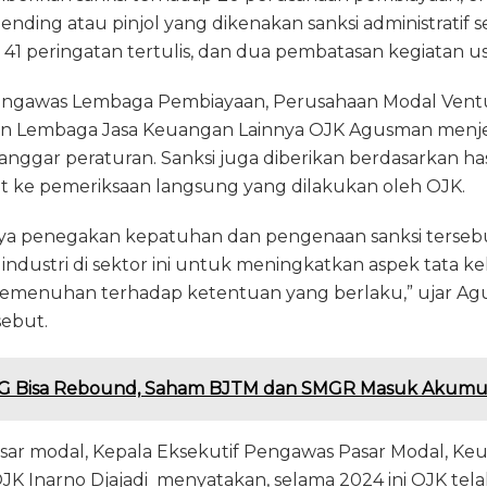
lending atau pinjol yang dikenakan sanksi administratif 
a, 41 peringatan tertulis, dan dua pembatasan kegiatan u
Pengawas Lembaga Pembiayaan, Perusahaan Modal Vent
an Lembaga Jasa Keuangan Lainnya OJK Agusman menjel
anggar peraturan. Sanksi juga diberikan berdasarkan h
ut ke pemeriksaan langsung yang dilakukan oleh OJK.
ya penegakan kepatuhan dan pengenaan sanksi terseb
dustri di sektor ini untuk meningkatkan aspek tata kel
 pemenuhan terhadap ketentuan yang berlaku,” ujar A
sebut.
G Bisa Rebound, Saham BJTM dan SMGR Masuk Akumula
pasar modal, Kepala Eksekutif Pengawas Pasar Modal, Keu
K Inarno Djajadi menyatakan, selama 2024 ini OJK tela