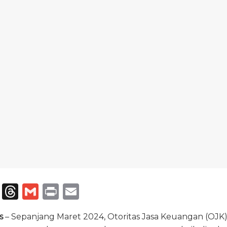
T
T
G
P
E
el
h
m
ri
m
s
– Sepanjang Maret 2024, Otoritas Jasa Keuangan (OJ
e
re
ai
n
ai