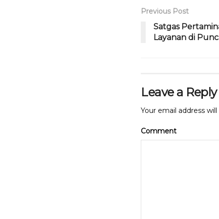
b
r
A
Previous Post
o
p
Satgas Pertamin
Layanan di Pun
o
p
k
Leave a Reply
Your email address will
Comment