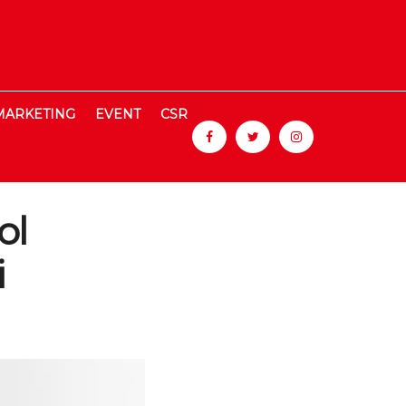
MARKETING
EVENT
CSR
ol
i