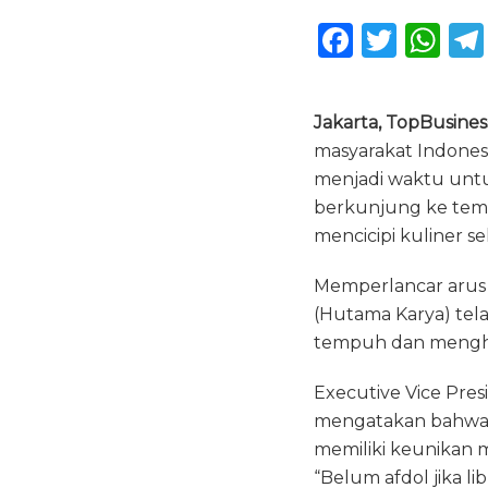
F
T
W
a
w
h
c
it
a
Jakarta, TopBusines
e
te
ts
masyarakat Indonesia
b
r
A
menjadi waktu unt
o
p
berkunjung ke temp
mencicipi kuliner sek
o
p
k
Memperlancar arus 
(Hutama Karya) tel
tempuh dan menghub
Executive Vice Pres
mengatakan bahwa k
memiliki keunikan m
“Belum afdol jika l