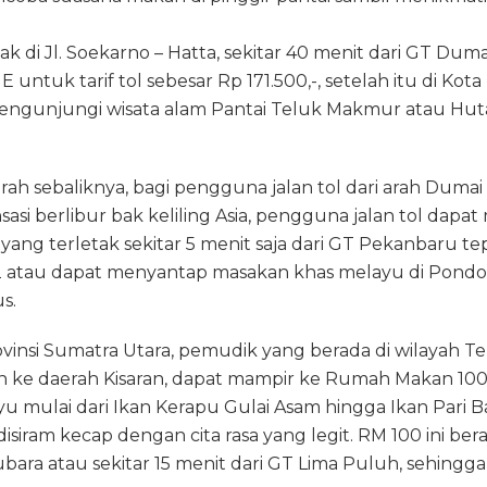
ak di Jl. Soekarno – Hatta, sekitar 40 menit dari GT D
E untuk tarif tol sebesar Rp 171.500,-, setelah itu di K
a mengunjungi wisata alam Pantai Teluk Makmur atau H
ah sebaliknya, bagi pengguna jalan tol dari arah Duma
sasi berlibur bak keliling Asia, pengguna jalan tol dap
 yang terletak sekitar 5 menit saja dari GT Pekanbaru te
.12 atau dapat menyantap masakan khas melayu di Pondo
s.
rovinsi Sumatra Utara, pemudik yang berada di wilayah T
in ke daerah Kisaran, dapat mampir ke Rumah Makan 100
 mulai dari Ikan Kerapu Gulai Asam hingga Ikan Pari B
isiram kecap dengan cita rasa yang legit. RM 100 ini ber
ubara atau sekitar 15 menit dari GT Lima Puluh, sehingg