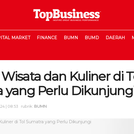
ITAL MARKET
FINANCE
BUMN
BUMD
DAERAH
isata dan Kuliner di T
 yang Perlu Dikunjung
024 | 08:53
rubrik:
BUMN