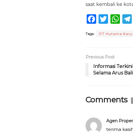
saat kembali ke kot
F
T
W
a
w
h
Tags:
PT Hutama Kary
c
it
a
e
te
ts
b
r
A
Previous Post
o
p
Informasi Terkin
Selama Arus Bal
o
p
k
Comments
Agen Propert
terima kasi