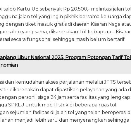
 saldo Kartu UE sebanyak Rp 20.500,- melintasi jalan tol
gguna jalan tol yang ingin piknik bersama keluarga d
 dengan tiket masuk gratis di daerah Kisaran Naga atau
gan saldo yang sama, dikarenakan Tol Indrapura – Kisara
erasi secara fungsional sehingga masih belum bertarif.
anjang Libur Nasional 2025, Program Potongan Tarif To
onomian
 dan kemudahan akses perjalanan melalui JTTS terseb
atir dikarenakan dapat dipastikan pelayanan yang ada di 
engan personil siaga 24 jam serta fasilitas yang lengk
gga SPKLU untuk mobil listrik di beberapa ruas tol.
an sejumlah fasilitas di jalan tol yang telah beroperasi
lanan menjadi lebih seru dan menyenangkan sehingga 