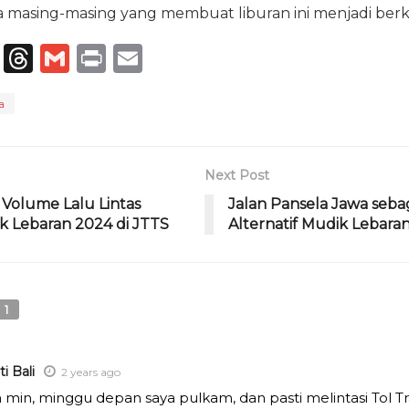
a masing-masing yang membuat liburan ini menjadi berke
T
T
G
P
E
el
h
m
ri
m
a
e
re
ai
n
ai
g
a
l
t
l
ra
d
Next Post
m
s
i Volume Lalu Lintas
Jalan Pansela Jawa sebag
ik Lebaran 2024 di JTTS
Alternatif Mudik Lebara
1
i Bali
2 years ago
h min, minggu depan saya pulkam, dan pasti melintasi Tol T