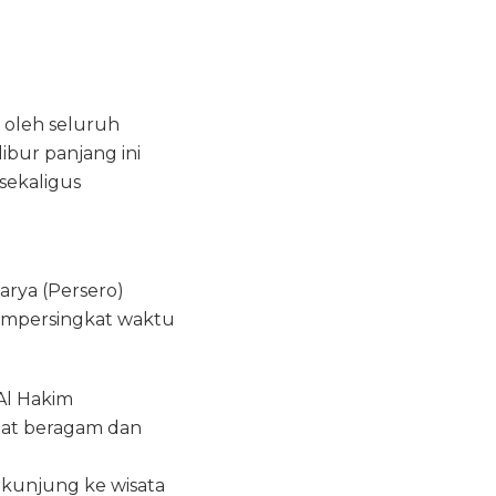
oleh seluruh
libur panjang ini
sekaligus
arya (Persero)
mempersingkat waktu
Al Hakim
gat beragam dan
rkunjung ke wisata