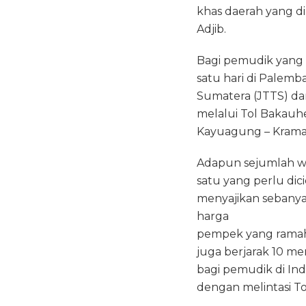
khas daerah yang di
Adjib.
Bagi pemudik yang 
satu hari di Palemb
Sumatera (JTTS) d
melalui Tol Bakauhe
Kayuagung – Kramas
Adapun sejumlah wis
satu yang perlu dici
menyajikan sebany
harga
pempek yang ramah d
juga berjarak 10 me
bagi pemudik di Ind
dengan melintasi To