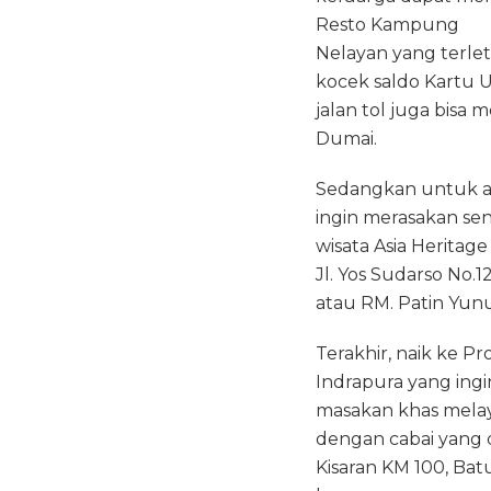
Resto Kampung
Nelayan yang terlet
kocek saldo Kartu U
jalan tol juga bis
Dumai.
Sedangkan untuk ar
ingin merasakan sen
wisata Asia Heritage
Jl. Yos Sudarso No
atau RM. Patin Yunu
Terakhir, naik ke P
Indrapura yang ing
masakan khas melayu
dengan cabai yang d
Kisaran KM 100, Bat