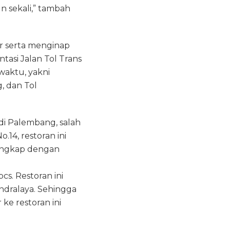
n sekali,” tambah
r serta menginap
tasi Jalan Tol Trans
aktu, yakni
, dan Tol
 di Palembang, salah
.14, restoran ini
engkap dengan
cs. Restoran ini
ndralaya. Sehingga
ke restoran ini