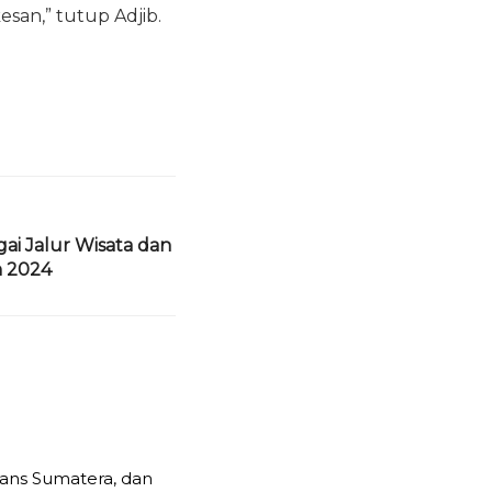
san,” tutup Adjib.
ai Jalur Wisata dan
n 2024
rans Sumatera, dan