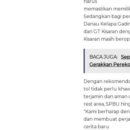
harus
memastikan memiliki
Sedangkan bagi pen
Danau Kelapa Gading
dari GT Kisaran den
Kisaran masih berop
BACA JUGA:
Sep
Gerakkan Perek
Dengan rekomendasi
tol tidak perlu khaw
terjamin dan aman d
rest area, SPBU hin
“Kami berharap deng
dan membuat perja
cerita baru