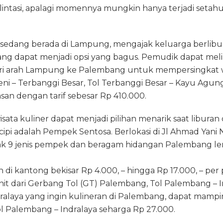
lintasi, apalagi momennya mungkin hanya terjadi setahu
sedang berada di Lampung, mengajak keluarga berlibu
ang dapat menjadi opsi yang bagus. Pemudik dapat melin
ari arah Lampung ke Palembang untuk mempersingkat w
ni – Terbanggi Besar, Tol Terbanggi Besar – Kayu Agung
an dengan tarif sebesar Rp 410.000.
ata kuliner dapat menjadi pilihan menarik saat liburan
cipi adalah Pempek Sentosa. Berlokasi di Jl Ahmad Yani No
ak 9 jenis pempek dan beragam hidangan Palembang l
i kantong bekisar Rp 4.000, – hingga Rp 17.000, – per p
nit dari Gerbang Tol (GT) Palembang, Tol Palembang – I
ralaya yang ingin kulineran di Palembang, dapat mampir 
l Palembang – Indralaya seharga Rp 27.000.