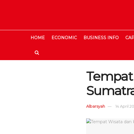
HOME
ECONOMIC
BUSINESS INFO
CAP
Tempat W
Sumatra
Albarsyah
14 April 2