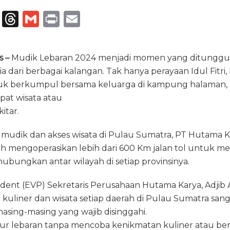
T
T
G
P
E
el
h
m
ri
m
e
re
ai
n
ai
s –
Mudik Lebaran 2024 menjadi momen yang ditunggu 
g
a
l
t
l
 dari berbagai kalangan. Tak hanya perayaan Idul Fitri, 
ra
d
uk berkumpul bersama keluarga di kampung halaman, 
m
s
at wisata atau
itar.
mudik dan akses wisata di Pulau Sumatra, PT Hutama K
ah mengoperasikan lebih dari 600 Km jalan tol untuk 
ungkan antar wilayah di setiap provinsinya.
ident (EVP) Sekretaris Perusahaan Hutama Karya, Adjib 
uliner dan wisata setiap daerah di Pulau Sumatra san
asing-masing yang wajib disinggahi.
ibur lebaran tanpa mencoba kenikmatan kuliner atau be