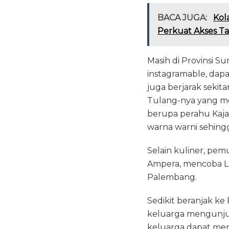
BACA JUGA:
Kol
Perkuat Akses T
Masih di Provinsi S
instagramable, dap
juga berjarak sekit
Tulang-nya yang me
berupa perahu Kajan
warna warni sehingg
Selain kuliner, p
Ampera, mencoba L
Palembang.
Sedikit beranjak ke
keluarga mengunjun
keluarga dapat men