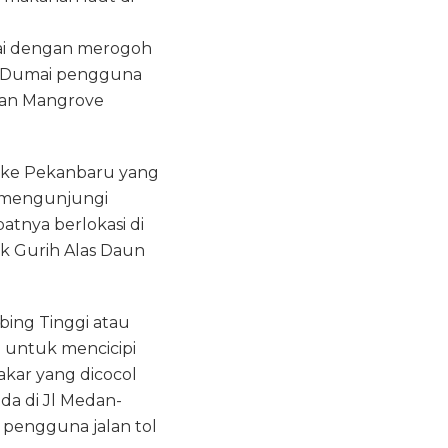
umai dengan merogoh
ota Dumai pengguna
utan Mangrove
i ke Pekanbaru yang
at mengunjungi
patnya berlokasi di
k Gurih Alas Daun
ebing Tinggi atau
 untuk mencicipi
akar yang dicocol
ada di Jl Medan-
a pengguna jalan tol