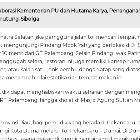
aborasi Kementerian PU dan Hutama Karya, Penangana
arutung-Sibolga
umatra Selatan, jika pemgguna jalan tol mencari tempat
at mengunjungi Pindang Mbok Yah yang berlokasi di Jl. 
ar 10 menit dari GT Palembang. Selain Pindang Iwak Pat
nggugah selera, restoran ini juga memiliki konsep ru
g atau salah satu jenis perahu dengan atap seng diatas
a menambah nilai estetika dari tempat makan ini.
emudik dapat menghabiskan waktu seharian dengan men
RT Palembang, hingga sholat di Masjid Agung Sultan
 Provinsi Riau, bagi pemudik yang berada di Pekanbaru,
gi Kota Dumai melalui Tol Pekanbaru – Dumai. Di Dum
coba suasana makan di pinggir pantai sambil menikmati