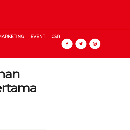
MARKETING
EVENT
CSR
han
Pertama