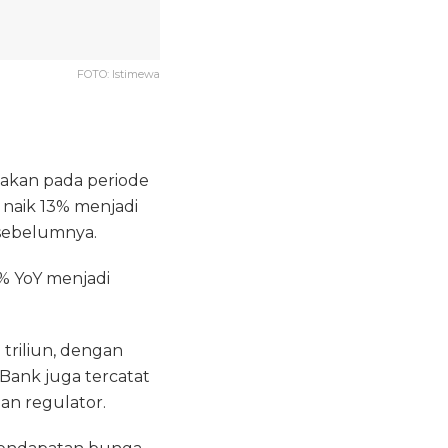
FOTO: Istimewa
takan pada periode
 naik 13% menjadi
 sebelumnya.
5% YoY menjadi
triliun, dengan
 Bank juga tercatat
uan regulator.