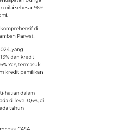
 pendapatan bunga
 nilai sebesar 96%
omi.
 komprehensif di
tambah Parwati.
2024, yang
13% dan kredit
16% YoY, termasuk
m kredit pemilikan
i-hatian dalam
a di level 0,6%, di
ada tahun
mposisi CASA