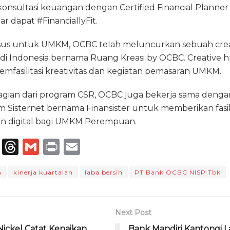
onsultasi keuangan dengan Certified Financial Planner s
r dapat #FinanciallyFit.
husus untuk UMKM, OCBC telah meluncurkan sebuah cre
i Indonesia bernama Ruang Kreasi by OCBC. Creative hu
asilitasi kreativitas dan kegiatan pemasaran UMKM.
 bagian dari program CSR, OCBC juga bekerja sama dengan
am Sisternet bernama Finansister untuk memberikan fasi
gan digital bagi UMKM Perempuan.
T
T
G
P
E
el
h
m
ri
m
n
kinerja kuartalan
laba bersih
PT Bank OCBC NISP Tbk
e
re
ai
n
ai
g
a
l
t
l
ra
d
Next Post
m
s
 Nickel Catat Kenaikan
Bank Mandiri Kantongi La