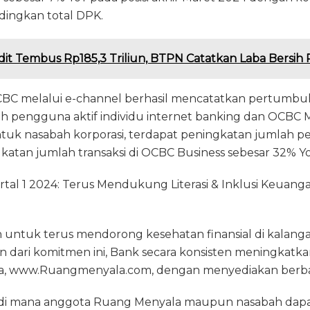
dingkan total DPK.
dit Tembus Rp185,3 Triliun, BTPN Catatkan Laba Bersih R
CBC melalui e-channel berhasil mencatatkan pertumbu
mlah pengguna aktif individu internet banking dan OCBC
ntuk nasabah korporasi, terdapat peningkatan jumlah 
atan jumlah transaksi di OCBC Business sebesar 32% Yo
uartal 1 2024: Terus Mendukung Literasi & Inklusi Keuan
ntuk terus mendorong kesehatan finansial di kalang
ian dari komitmen ini, Bank secara konsisten meningkatka
a, www.Ruangmenyala.com, dengan menyediakan berbag
r di mana anggota Ruang Menyala maupun nasabah dap