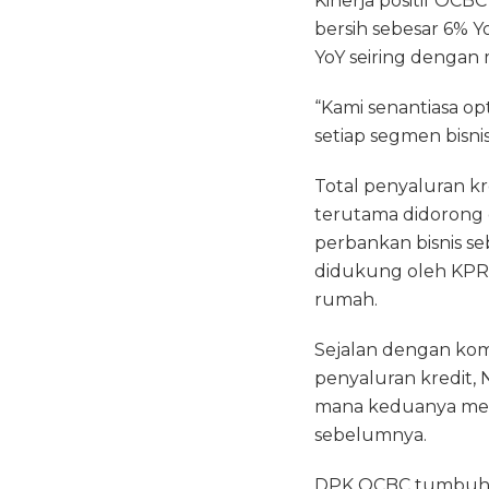
Kinerja positif OC
bersih sebesar 6% 
YoY seiring dengan 
“Kami senantiasa o
setiap segmen bisni
Total penyaluran kr
terutama didorong 
perbankan bisnis s
didukung oleh KPR 
rumah.
Sejalan dengan kom
penyaluran kredit, 
mana keduanya men
sebelumnya.
DPK OCBC tumbuh se