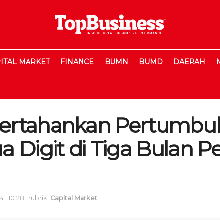
ITAL MARKET
FINANCE
BUMN
BUMD
DAERAH
ertahankan Pertumbu
a Digit di Tiga Bulan 
 | 10:28
rubrik:
Capital Market