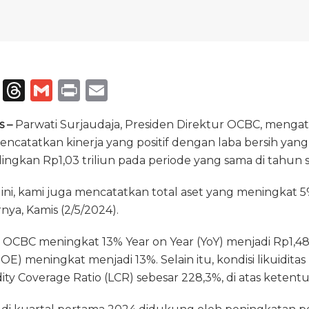
T
T
G
P
E
el
h
m
ri
m
s –
Parwati Surjaudaja, Presiden Direktur OCBC, menga
e
re
ai
n
ai
encatatkan kinerja yang positif dengan laba bersih yang
g
a
l
t
l
andingkan Rp1,03 triliun pada periode yang sama di tahun
ra
d
 ini, kami juga mencatatkan total aset yang meningkat 
m
s
rnya, Kamis (2/5/2024).
OCBC meningkat 13% Year on Year (YoY) menjadi Rp1,48 
E) meningkat menjadi 13%. Selain itu, kondisi likuiditas
ity Coverage Ratio (LCR) sebesar 228,3%, di atas ketent