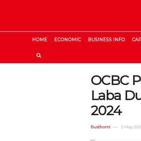
HOME
ECONOMIC
BUSINESS INFO
CAP
OCBC P
Laba Du
2024
Busthomi
2 May 2024