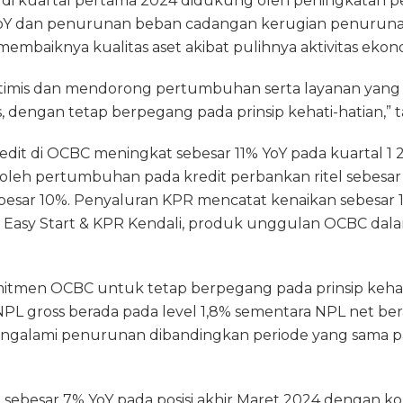
BC di kuartal pertama 2024 didukung oleh peningkatan
YoY dan penurunan beban cadangan kerugian penurunan
membaiknya kualitas aset akibat pulihnya aktivitas ekon
ptimis dan mendorong pertumbuhan serta layanan yang
s, dengan tetap berpegang pada prinsip kehati-hatian,” 
edit di OCBC meningkat sebesar 11% YoY pada kuartal 1 
oleh pertumbuhan pada kredit perbankan ritel sebesar 
ebesar 10%. Penyaluran KPR mencatat kenaikan sebesar 
Easy Start & KPR Kendali, produk unggulan OCBC dala
itmen OCBC untuk tetap berpegang pada prinsip kehat
NPL gross berada pada level 1,8% sementara NPL net berad
galami penurunan dibandingkan periode yang sama p
besar 7% YoY pada posisi akhir Maret 2024 dengan ko