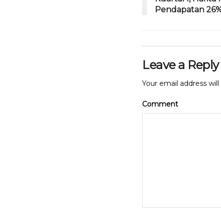
Pendapatan 26
o
p
k
Leave a Reply
Your email address will
Comment