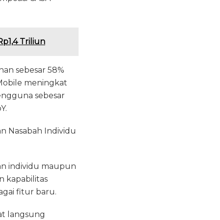
p1,4 Triliun
han sebesar 58%
 Mobile meningkat
pengguna sebesar
Y.
gan Nasabah Individu
an individu maupun
n kapabilitas
ai fitur baru.
at langsung