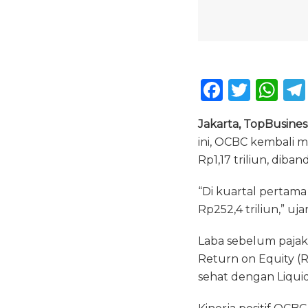
F
T
W
a
w
h
Jakarta, TopBusines
c
it
a
ini, OCBC kembali m
e
te
ts
Rp1,17 triliun, dib
b
r
A
“Di kuartal pertama
o
p
Rp252,4 triliun,” uja
o
p
k
Laba sebelum pajak 
Return on Equity (RO
sehat dengan Liquid