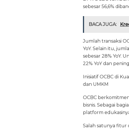
sebesar 56,6% diban
BACA JUGA:
Kre
Jumlah transaksi O
YoY. Selain itu, ju
sebesar 28% YoY. U
22% YoY dan peningk
Inisiatif OCBC di K
dan UMKM
OCBC berkomitmen u
bisnis. Sebagai bag
platform edukasiny
Salah satunya fitu