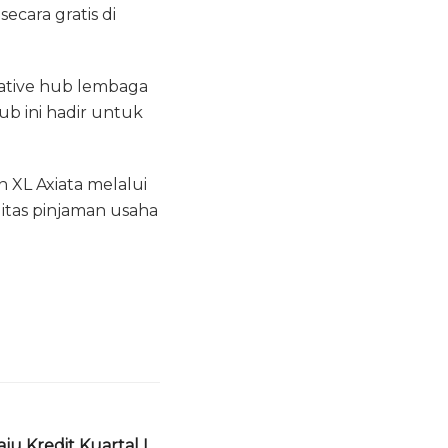
ecara gratis di
ative hub lembaga
b ini hadir untuk
 XL Axiata melalui
litas pinjaman usaha
ju Kredit Kuartal I