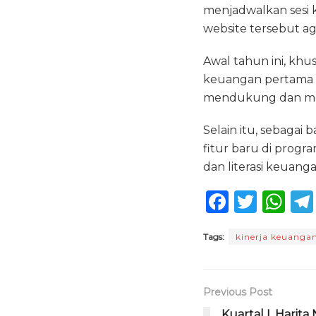
menjadwalkan sesi k
website tersebut aga
Awal tahun ini, k
keuangan pertama d
mendukung dan memf
Selain itu, sebagai
fitur baru di progr
dan literasi keuan
F
T
W
a
w
h
Tags:
kinerja keuanga
c
it
a
e
te
ts
b
r
A
Previous Post
o
p
Kuartal I, Harita