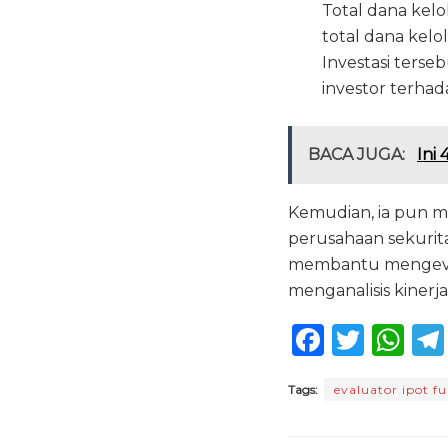
Total dana kelo
total dana kelo
Investasi terse
investor terha
BACA JUGA:
Ini
Kemudian, ia pun m
perusahaan sekurita
membantu mengevalua
menganalisis kiner
F
T
W
a
w
h
Tags:
evaluator ipot f
c
it
a
e
te
ts