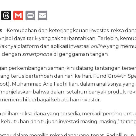
T
T
G
P
E
el
h
m
ri
m
s
—Kemudahan dan keterjangkauan investasi reksa dana
e
re
ai
n
ai
njadi daya tarik yang tak terbantahkan. Terlebih, kemu
g
a
l
t
l
knya platform dan aplikasi investasi
online
yang memun
ra
d
a dengan
smartphone
di genggaman tangan.
m
s
an perkembangan zaman, kini datang tantangan tersendir
ang terus bertambah dari hari ke hari. Fund Growth Spec
Ipot), Muhammad Arie Fadhlillah, dalam analisisnya yang
ni, menjelaskan bahwa dalam setahun banyak produk rek
 memenuhi berbagai kebutuhan investor.
pilihan reksa dana yang tersedia, menjadi penting unt
 kebutuhan dan tujuan investasi masing-masing,” teran
stor dalam memilih reksa dana yang tepat, Fadhlil pun