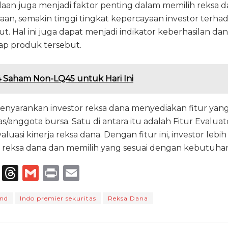
laan juga menjadi faktor penting dalam memilih reksa 
laan, semakin tinggi tingkat kepercayaan investor terh
but. Hal ini juga dapat menjadi indikator keberhasilan d
dap produk tersebut.
 4 Saham Non-LQ45 untuk Hari Ini
enyarankan investor reksa dana menyediakan fitur yang
s/anggota bursa. Satu di antara itu adalah Fitur Evaluat
si kinerja reksa dana. Dengan fitur ini, investor leb
ja reksa dana dan memilih yang sesuai dengan kebutuha
T
T
G
P
E
el
h
m
ri
m
und
Indo premier sekuritas
Reksa Dana
e
re
ai
n
ai
g
a
l
t
l