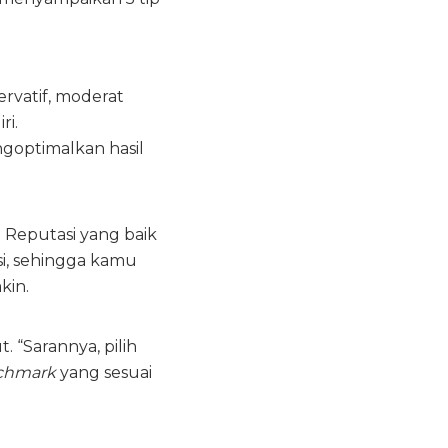
ervatif, moderat
ri.
ngoptimalkan hasil
. Reputasi yang baik
si, sehingga kamu
kin.
. “Sarannya, pilih
chmark
yang sesuai