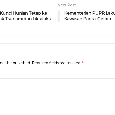
ra
d
Next Post
m
s
Kunci Hunian Tetap ke
Kementerian PUPR Lak
 Tsunami dan Likuifaksi
Kawasan Pantai Gelora
*
 not be published.
Required fields are marked