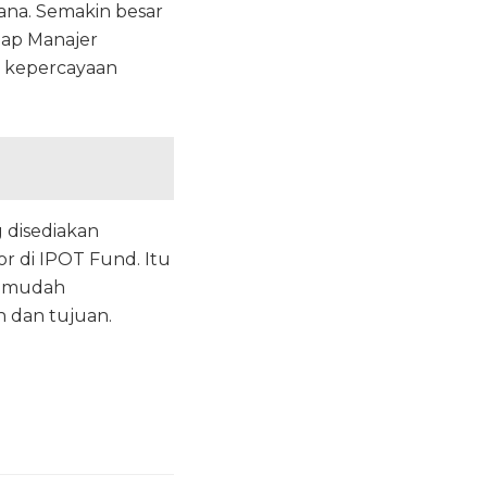
dana. Semakin besar
adap Manajer
an kepercayaan
 disediakan
or di IPOT Fund. Itu
ih mudah
n dan tujuan.