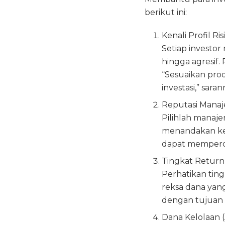
berikut ini:
Kenali Profil Ris
Setiap investor 
hingga agresif.
“Sesuaikan prod
investasi,” saran
Reputasi Manaje
Pilihlah manaje
menandakan kea
dapat memperca
Tingkat Return
Perhatikan tin
reksa dana yan
dengan tujuan i
Dana Kelolaan 