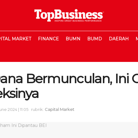
ITAL MARKET
FINANCE
BUMN
BUMD
DAERAH
ana Bermunculan, Ini 
ksinya
une 2024 | 11:05
rubrik:
Capital Market