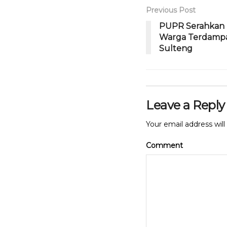
b
r
A
Previous Post
o
p
PUPR Serahkan 
Warga Terdampak
o
p
Sulteng
k
Leave a Reply
Your email address will
Comment