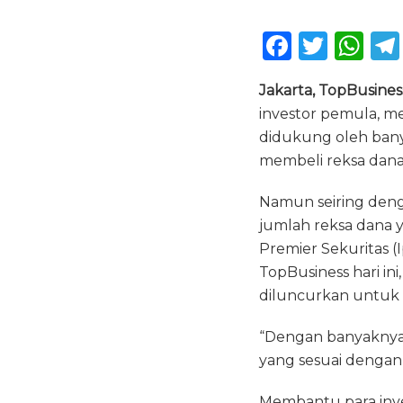
F
T
W
a
w
h
Jakarta, TopBusines
c
it
a
investor pemula, me
e
te
ts
didukung oleh banya
b
r
A
membeli reksa dan
o
p
Namun seiring deng
o
p
jumlah reksa dana y
k
Premier Sekuritas (
TopBusiness hari i
diluncurkan untuk
“Dengan banyaknya 
yang sesuai dengan
Membantu para inve