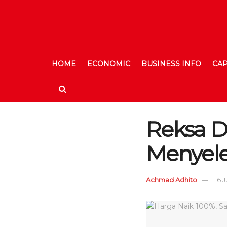
HOME
ECONOMIC
BUSINESS INFO
CAP
Reksa D
Menyele
Achmad Adhito
16 J