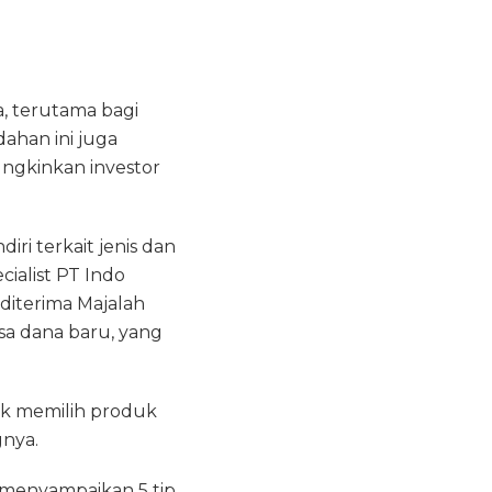
, terutama bagi
dahan ini juga
gkinkan investor
i terkait jenis dan
ialist PT Indo
 diterima Majalah
sa dana baru, yang
uk memilih produk
gnya.
 menyampaikan 5 tip