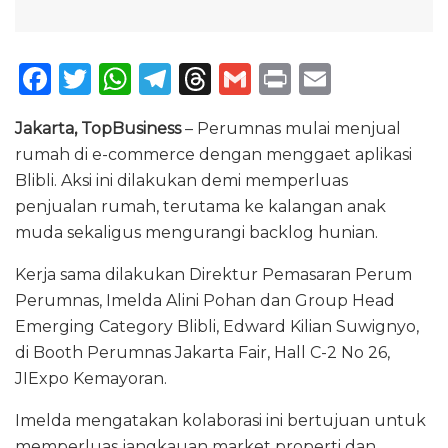
F
T
W
T
T
G
P
E
a
w
h
el
h
m
ri
m
Jakarta, TopBusiness
– Perumnas mulai menjual
c
it
a
e
re
ai
n
ai
rumah di e-commerce dengan menggaet aplikasi
e
te
ts
g
a
l
t
l
Blibli. Aksi ini dilakukan demi memperluas
b
r
A
ra
d
penjualan rumah, terutama ke kalangan anak
o
p
m
s
muda sekaligus mengurangi backlog hunian.
o
p
Kerja sama dilakukan Direktur Pemasaran Perum
k
Perumnas, Imelda Alini Pohan dan Group Head
Emerging Category Blibli, Edward Kilian Suwignyo,
di Booth Perumnas Jakarta Fair, Hall C-2 No 26,
JIExpo Kemayoran.
Imelda mengatakan kolaborasi ini bertujuan untuk
memperluas jangkauan market properti dan