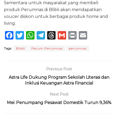
Sementara untuk masyarakat yang membeli
produk Perumnas di Blibli akan mendapatkan
voucer diskon untuk berbagai produk home and
living.
F
T
W
T
T
G
P
E
a
w
h
el
h
m
ri
m
Tags:
Blibli
Perum Perumnas
perumnas
c
it
a
e
re
ai
n
ai
e
te
ts
g
a
l
t
l
b
r
A
ra
d
Previous Post
o
p
m
s
Astra Life Dukung Program Sekolah Literasi dan
o
Inklusi Keuangan Astra Financial
p
k
Next Post
Mei: Penumpang Pesawat Domestik Turun 9,36%