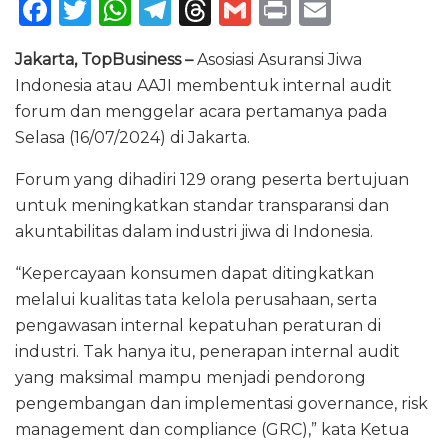
F
T
W
T
T
G
P
E
a
w
h
el
h
m
ri
m
Jakarta, TopBusiness –
Asosiasi Asuransi Jiwa
c
it
a
e
re
ai
n
ai
Indonesia atau AAJI membentuk internal audit
e
te
ts
g
a
l
t
l
forum dan menggelar acara pertamanya pada
b
r
A
ra
d
Selasa (16/07/2024) di Jakarta.
o
p
m
s
Forum yang dihadiri 129 orang peserta bertujuan
o
p
untuk meningkatkan standar transparansi dan
k
akuntabilitas dalam industri jiwa di Indonesia.
“Kepercayaan konsumen dapat ditingkatkan
melalui kualitas tata kelola perusahaan, serta
pengawasan internal kepatuhan peraturan di
industri. Tak hanya itu, penerapan internal audit
yang maksimal mampu menjadi pendorong
pengembangan dan implementasi governance, risk
management dan compliance (GRC),” kata Ketua