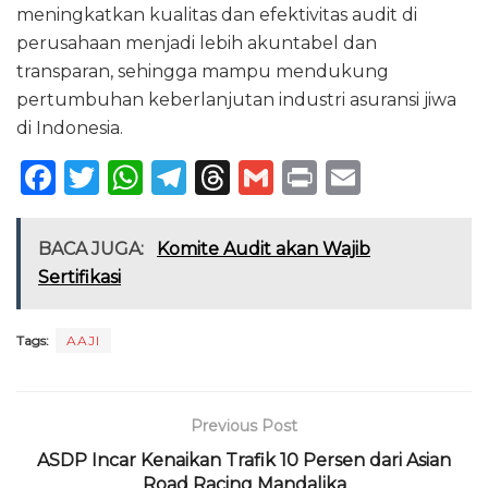
meningkatkan kualitas dan efektivitas audit di
perusahaan menjadi lebih akuntabel dan
transparan, sehingga mampu mendukung
pertumbuhan keberlanjutan industri asuransi jiwa
di Indonesia.
F
T
W
T
T
G
P
E
a
w
h
el
h
m
ri
m
c
it
a
e
re
ai
n
ai
BACA JUGA:
Komite Audit akan Wajib
e
te
ts
g
a
l
t
l
Sertifikasi
b
r
A
ra
d
o
p
m
s
Tags:
AAJI
o
p
k
Previous Post
ASDP Incar Kenaikan Trafik 10 Persen dari Asian
Road Racing Mandalika