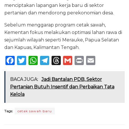
menciptakan lapangan kerja baru di sektor
pertanian dan mendorong perekonomian desa.
Sebelum menggarap program cetak sawah,
Kementan fokus melakukan optimasi lahan rawa di
sejumlah wilayah seperti Merauke, Papua Selatan
dan Kapuas, Kalimantan Tengah.
F
T
W
T
T
G
P
E
a
w
h
el
h
m
ri
m
c
it
a
e
re
ai
n
ai
BACA JUGA:
Jadi Bantalan PDB, Sektor
e
te
ts
g
a
l
t
l
Pertanian Butuh Insentif dan Perbaikan Tata
Kelola
b
r
A
ra
d
o
p
m
s
Tags:
cetak sawah baru
o
p
k