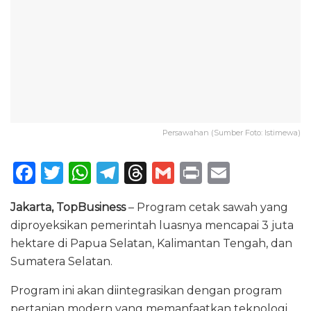
Persawahan (Sumber Foto: Istimewa)
F
T
W
T
T
G
P
E
a
w
h
el
h
m
ri
m
Jakarta, TopBusiness
– Program cetak sawah yang
c
it
a
e
re
ai
n
ai
diproyeksikan pemerintah luasnya mencapai 3 juta
e
te
ts
g
a
l
t
l
hektare di Papua Selatan, Kalimantan Tengah, dan
b
r
A
ra
d
Sumatera Selatan.
o
p
m
s
Program ini akan diintegrasikan dengan program
o
p
pertanian modern yang memanfaatkan teknologi,