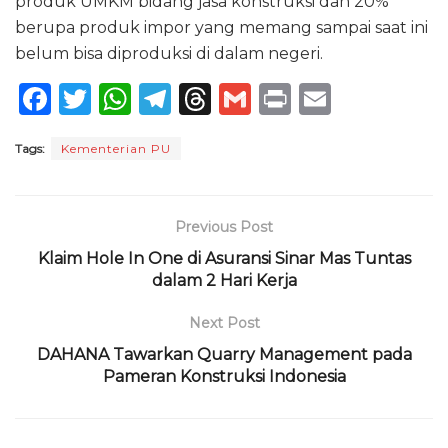
produk UMKM bidang jasa konstruksi dan 20%
berupa produk impor yang memang sampai saat ini
belum bisa diproduksi di dalam negeri.
F
T
W
T
T
G
P
E
a
w
h
el
h
m
ri
m
Tags:
Kementerian PU
c
it
a
e
re
ai
n
ai
e
te
ts
g
a
l
t
l
b
r
A
ra
d
Previous Post
o
p
m
s
Klaim Hole In One di Asuransi Sinar Mas Tuntas
o
p
dalam 2 Hari Kerja
k
Next Post
DAHANA Tawarkan Quarry Management pada
Pameran Konstruksi Indonesia