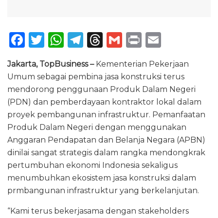
F
T
W
T
T
G
P
E
a
w
h
el
h
m
ri
m
Jakarta, TopBusiness –
Kementerian Pekerjaan
c
it
a
e
re
ai
n
ai
Umum sebagai pembina jasa konstruksi terus
e
te
ts
g
a
l
t
l
mendorong penggunaan Produk Dalam Negeri
b
r
A
ra
d
(PDN) dan pemberdayaan kontraktor lokal dalam
o
p
m
s
proyek pembangunan infrastruktur. Pemanfaatan
Produk Dalam Negeri dengan menggunakan
o
p
Anggaran Pendapatan dan Belanja Negara (APBN)
k
dinilai sangat strategis dalam rangka mendongkrak
pertumbuhan ekonomi Indonesia sekaligus
menumbuhkan ekosistem jasa konstruksi dalam
prmbangunan infrastruktur yang berkelanjutan.
“Kami terus bekerjasama dengan stakeholders