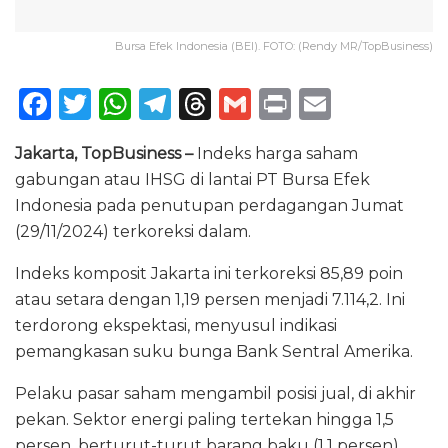
Bursa Efek Indonesia (BEI). FOTO: (Rendy MR/TopBusiness)
F
T
W
T
T
G
P
E
a
w
h
el
h
m
ri
m
Jakarta, TopBusiness –
Indeks harga saham
c
it
a
e
re
ai
n
ai
gabungan atau IHSG di lantai PT Bursa Efek
e
te
ts
g
a
l
t
l
Indonesia pada penutupan perdagangan Jumat
b
r
A
ra
d
(29/11/2024) terkoreksi dalam.
o
p
m
s
Indeks komposit Jakarta ini terkoreksi 85,89 poin
o
p
atau setara dengan 1,19 persen menjadi 7.114,2. Ini
k
terdorong ekspektasi, menyusul indikasi
pemangkasan suku bunga Bank Sentral Amerika.
Pelaku pasar saham mengambil posisi jual, di akhir
pekan. Sektor energi paling tertekan hingga 1,5
persen, berturut-turut barang baku (1,1 persen)