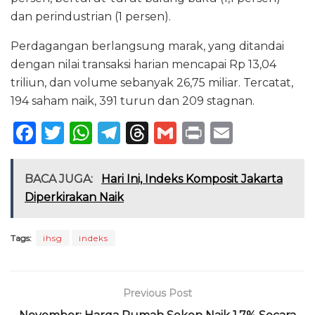
dan perindustrian (1 persen).
Perdagangan berlangsung marak, yang ditandai
dengan nilai transaksi harian mencapai Rp 13,04
triliun, dan volume sebanyak 26,75 miliar. Tercatat,
194 saham naik, 391 turun dan 209 stagnan.
F
T
W
T
T
G
P
E
a
w
h
el
h
m
ri
m
c
it
a
e
re
ai
n
ai
BACA JUGA:
Hari Ini, Indeks Komposit Jakarta
e
te
ts
g
a
l
t
l
Diperkirakan Naik
b
r
A
ra
d
o
p
m
s
Tags:
ihsg
indeks
o
p
k
Previous Post