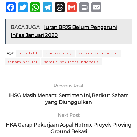
F
T
W
T
T
G
P
E
a
w
h
el
h
m
ri
m
c
it
a
e
re
ai
n
ai
BACA JUGA:
Iuran BPJS Belum Pengaruhi
e
te
ts
g
a
l
t
l
Inflasi Januari 2020
b
r
A
ra
d
o
p
m
s
Tags:
m. alfatih
prediksi ihsg
saham bank bumn
saham hari ini
samuel sekuritas indonesia
o
p
k
Previous Post
IHSG Masih Menanti Sentimen Ini, Berikut Saham
yang Diunggulkan
Next Post
HKA Garap Pekerjaan Aspal Hotmix Proyek Proving
Ground Bekasi