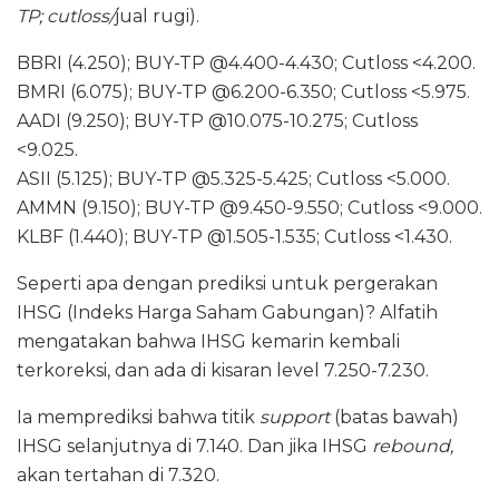
TP; cutloss/
jual rugi).
BBRI (4.250); BUY-TP @4.400-4.430; Cutloss <4.200.
BMRI (6.075); BUY-TP @6.200-6.350; Cutloss <5.975.
AADI (9.250); BUY-TP @10.075-10.275; Cutloss
<9.025.
ASII (5.125); BUY-TP @5.325-5.425; Cutloss <5.000.
AMMN (9.150); BUY-TP @9.450-9.550; Cutloss <9.000.
KLBF (1.440); BUY-TP @1.505-1.535; Cutloss <1.430.
Seperti apa dengan prediksi untuk pergerakan
IHSG (Indeks Harga Saham Gabungan)? Alfatih
mengatakan bahwa IHSG kemarin kembali
terkoreksi, dan ada di kisaran level 7.250-7.230.
Ia memprediksi bahwa titik
support
(batas bawah)
IHSG selanjutnya di 7.140. Dan jika IHSG
rebound,
akan tertahan di 7.320.