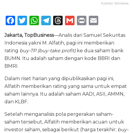
Ilustrasi: Istimewa
F
T
W
T
T
G
P
E
a
w
h
el
h
m
ri
m
Jakarta, TopBusiness
—Analis dari Samuel Sekuritas
c
it
a
e
re
ai
n
ai
Indonesia yakni M. Alfatih, pagi ini memberikan
e
te
ts
g
a
l
t
l
rating
buy-TP (buy-take profit)
ke dua saham bank
b
r
A
ra
d
BUMN. Itu adalah saham dengan kode BBRI dan
o
p
m
s
BMRI.
o
p
Dalam riset harian yang dipublikasikan pagi ini,
k
Alfatih memberikan rating yang sama untuk empat
saham lainnya. Itu adalah saham AADI, ASII, AMMN,
dan KLBF.
Setelah menganalisis pola pergerakan saham-
saham tersebut, Alfatih memberikan acuan untuk
investor saham, sebagai berikut (harga terakhir;
buy-