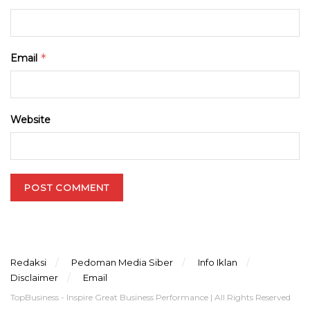
*
Email
Website
Redaksi
Pedoman Media Siber
Info Iklan
Disclaimer
Email
TopBusiness - Inspire Great Business Performance | All Rights Reserved