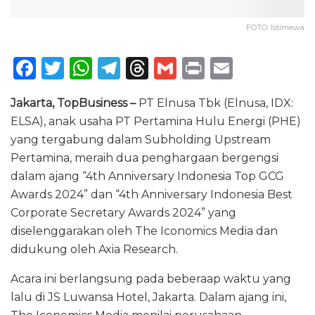
FOTO: Istimewa
F
T
W
T
T
G
P
E
a
w
h
el
h
m
ri
m
Jakarta, TopBusiness –
PT Elnusa Tbk (Elnusa, IDX:
c
it
a
e
re
ai
n
ai
ELSA), anak usaha PT Pertamina Hulu Energi (PHE)
e
te
ts
g
a
l
t
l
yang tergabung dalam Subholding Upstream
b
r
A
ra
d
Pertamina, meraih dua penghargaan bergengsi
o
p
m
s
dalam ajang “4th Anniversary Indonesia Top GCG
Awards 2024” dan “4th Anniversary Indonesia Best
o
p
Corporate Secretary Awards 2024” yang
k
diselenggarakan oleh The Iconomics Media dan
didukung oleh Axia Research.
Acara ini berlangsung pada beberaap waktu yang
lalu di JS Luwansa Hotel, Jakarta. Dalam ajang ini,