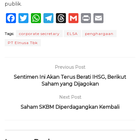
publik.
F
T
W
T
T
G
P
E
a
w
h
el
h
m
ri
m
Tags:
corporate secretary
ELSA
penghargaan
c
it
a
e
re
ai
n
ai
PT Elnusa Tbk
e
te
ts
g
a
l
t
l
b
r
A
ra
d
o
p
m
s
Previous Post
o
p
Sentimen Ini Akan Terus Berati IHSG, Berikut
Saham yang Dijagokan
k
Next Post
Saham SKBM Diperdagangkan Kembali