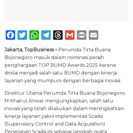
F
T
W
T
T
G
P
E
a
w
h
el
h
m
ri
m
Jakarta, TopBusiness –
Perumda Tirta Buana
c
it
a
e
re
ai
n
ai
Bojonegoro masuk dalam nominasi peraih
e
te
ts
g
a
l
t
l
penghargaan TOP BUMD Awards 2025 karena
b
r
A
ra
d
dinilai menjadi salah satu BUMD dengan kinerja
o
p
m
s
layanan yang mumpuni dengan berbagai inovasi.
o
p
Direktur Utama Perumda Tirta Buana Bojonegoro,
k
M Khairul Anwar mengungkapkan, salah satu
inovasi yang telah dilakukan dalam meningkatkan
kinerja layanan yakni implementasi Scada
(Supervisory Control and Data Acquisition).
Penerapan Scada ini sebagai langkah nyata