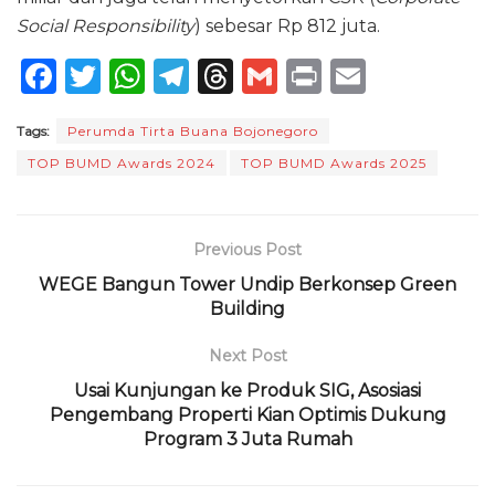
Social Responsibility
) sebesar Rp 812 juta.
F
T
W
T
T
G
P
E
a
w
h
el
h
m
ri
m
Tags:
Perumda Tirta Buana Bojonegoro
c
it
a
e
re
ai
n
ai
TOP BUMD Awards 2024
TOP BUMD Awards 2025
e
te
ts
g
a
l
t
l
b
r
A
ra
d
o
p
m
s
Previous Post
o
p
WEGE Bangun Tower Undip Berkonsep Green
Building
k
Next Post
Usai Kunjungan ke Produk SIG, Asosiasi
Pengembang Properti Kian Optimis Dukung
Program 3 Juta Rumah