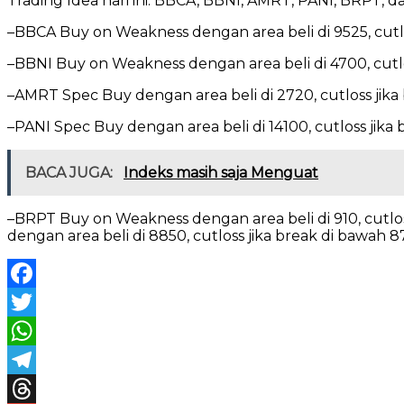
Trading Idea hari ini: BBCA, BBNI, AMRT, PANI, BRPT, d
–BBCA Buy on Weakness dengan area beli di 9525, cutlos
–BBNI Buy on Weakness dengan area beli di 4700, cutlo
–AMRT Spec Buy dengan area beli di 2720, cutloss jika
–PANI Spec Buy dengan area beli di 14100, cutloss jika 
BACA JUGA:
Indeks masih saja Menguat
–BRPT Buy on Weakness dengan area beli di 910, cutlos
dengan area beli di 8850, cutloss jika break di bawah 
Facebook
Twitter
WhatsApp
Telegram