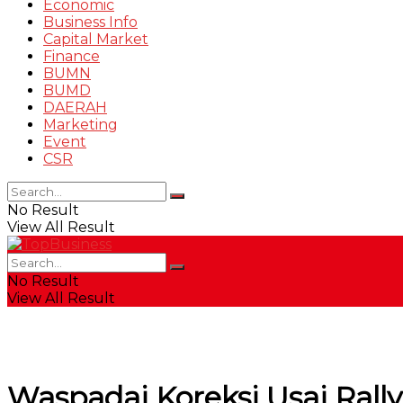
Economic
Business Info
Capital Market
Finance
BUMN
BUMD
DAERAH
Marketing
Event
CSR
No Result
View All Result
No Result
View All Result
Waspadai Koreksi Usai Rall