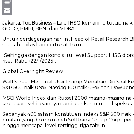
Gmail
Print
Email
Jakarta, TopBusiness –
Laju IHSG kemarin ditutup naik 0
GOTO, BMRI, BBNI dan MDKA.
Untuk perdagangan hari ini, Head of Retail Research 
setelah naik 5 hari berturut-turut.
“Sehingga dengan kondisi itu, level Support IHSG dipro
riset, Rabu (22/1/2025).
Global Overnight Review
Wall Street Menguat Usai Trump Menahan Diri Soal Ke
S&P 500 naik 0,9%, Nasdaq 100 naik 0,6% dan Dow Jones
MSCI World Index dan Russel 2000 masing-masing naik
kebijakan-kebijakannya nanti, bahkan muncul spekula
Sebanyak 400 saham konstituen Indeks S&P 500 naik 
buatan yang dipimpin oleh Softbank Group Corp, Ipen
hingga mencapai level tertinggi tiga tahun.