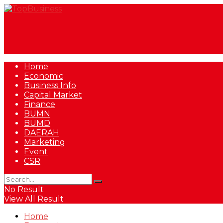
Home
Economic
Business Info
Capital Market
Finance
BUMN
BUMD
DAERAH
Marketing
Event
CSR
No Result
View All Result
Home