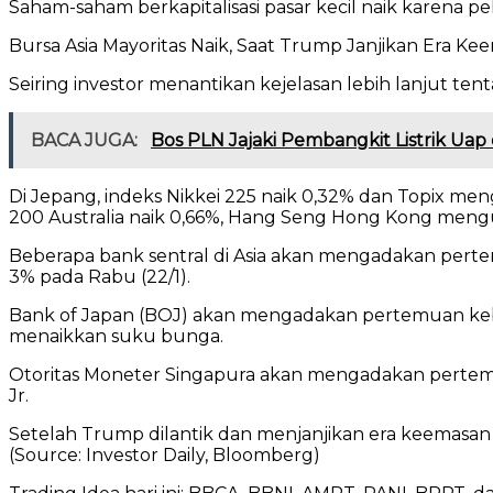
Saham-saham berkapitalisasi pasar kecil naik karena p
Bursa Asia Mayoritas Naik, Saat Trump Janjikan Era Ke
Seiring investor menantikan kejelasan lebih lanjut t
BACA JUGA:
Bos PLN Jajaki Pembangkit Listrik Uap 
Di Jepang, indeks Nikkei 225 naik 0,32% dan Topix m
200 Australia naik 0,66%, Hang Seng Hong Kong mengu
Beberapa bank sentral di Asia akan mengadakan perte
3% pada Rabu (22/1).
Bank of Japan (BOJ) akan mengadakan pertemuan kebi
menaikkan suku bunga.
Otoritas Moneter Singapura akan mengadakan pertemuan
Jr.
Setelah Trump dilantik dan menjanjikan era keemasan 
(Source: Investor Daily, Bloomberg)