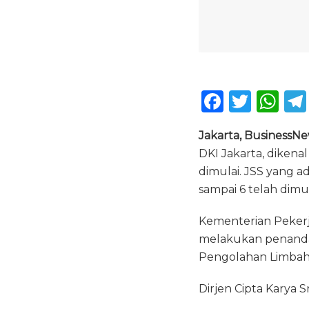
F
T
W
a
w
h
Jakarta, BusinessN
c
it
a
DKI Jakarta, diken
e
te
ts
dimulai. JSS yang a
b
r
A
sampai 6 telah dimul
o
p
Kementerian Peker
o
p
melakukan penandat
k
Pengolahan LimbahTe
Dirjen Cipta Karya 