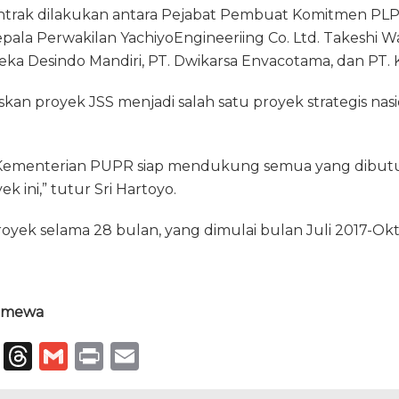
rak dilakukan antara Pejabat Pembuat Komitmen PLP S
pala Perwakilan YachiyoEngineeriing Co. Ltd. Takeshi 
eka Desindo Mandiri, PT. Dwikarsa Envacotama, dan PT.
skan proyek JSS menjadi salah satu proyek strategis nas
ya Kementerian PUPR siap mendukung semua yang dibu
ini,” tutur Sri Hartoyo.
oyek selama 28 bulan, yang dimulai bulan Juli 2017-Okt
stimewa
T
T
G
P
E
el
h
m
ri
m