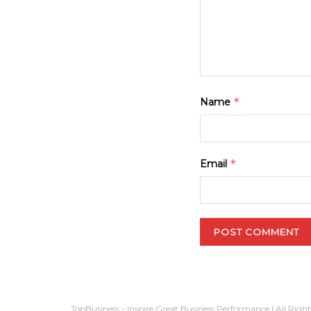
*
Name
*
Email
TopBusiness - Inspire Great Business Performance | All Righ