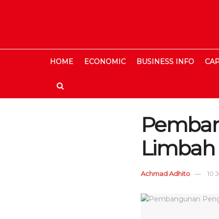
HOME
ECONOMIC
BUSINESS INFO
CAP
Pembang
Limbah 
Achmad Adhito
10 J