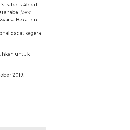
trategis Albert
Watanabe,
joint
 Kwarsa Hexagon.
ional dapat segera
tuhkan untuk
ober 2019.