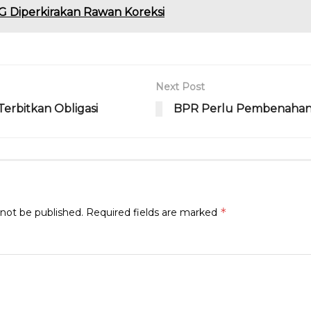
e
re
ai
n
ai
G Diperkirakan Rawan Koreksi
g
a
l
t
l
ra
d
m
s
Next Post
Terbitkan Obligasi
BPR Perlu Pembenahan 
*
 not be published.
Required fields are marked