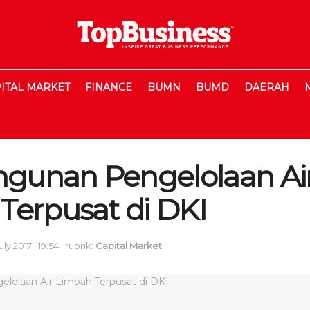
ITAL MARKET
FINANCE
BUMN
BUMD
DAERAH
unan Pengelolaan Ai
Terpusat di DKI
uly 2017 | 19:54
rubrik:
Capital Market