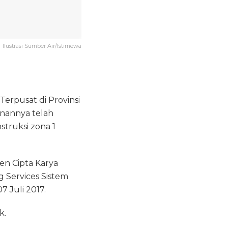
Ilustrasi Sumber Air/Istimewa
erpusat di Provinsi
unannya telah
struksi zona 1
n Cipta Karya
 Services Sistem
 Juli 2017.
k.