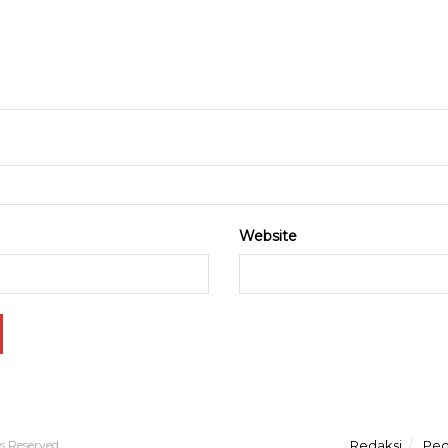
Website
ts Reserved
Redaksi
Ped