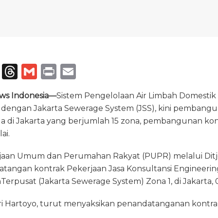
T
T
G
P
E
el
h
m
ri
m
ews Indonesia—
Sistem Pengelolaan Air Limbah Domestik T
e
re
ai
n
ai
al dengan Jakarta Sewerage System (JSS), kini pembang
g
a
l
t
l
da di Jakarta yang berjumlah 15 zona, pembangunan kon
ra
d
ai.
m
s
jaan Umum dan Perumahan Rakyat (PUPR) melalui Ditje
angan kontrak Pekerjaan Jasa Konsultansi Engineering
rpusat (Jakarta Sewerage System) Zona 1, di Jakarta, 07
Sri Hartoyo, turut menyaksikan penandatanganan kontra