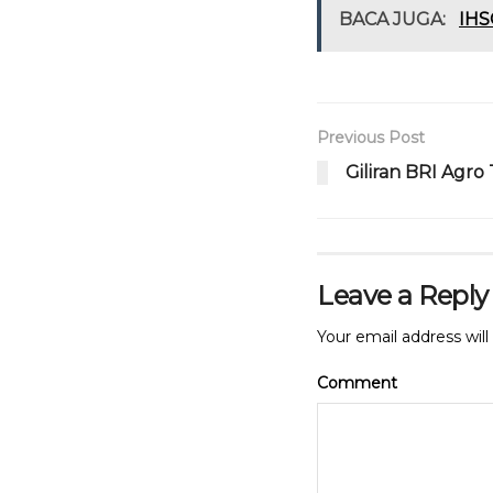
c
it
a
BACA JUGA:
IHS
e
te
ts
b
r
A
o
p
Previous Post
o
p
Giliran BRI Agro 
k
Leave a Reply
Your email address will
Comment