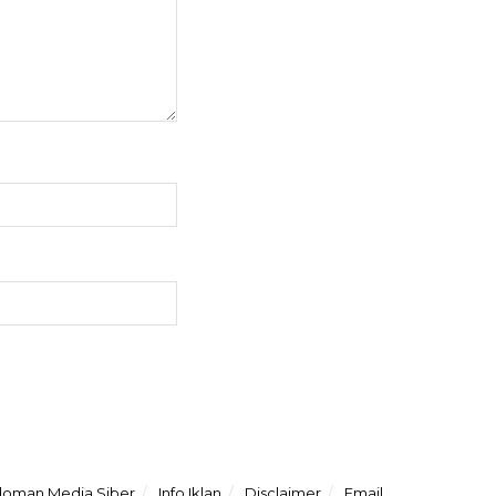
oman Media Siber
Info Iklan
Disclaimer
Email