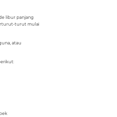
de libur panjang
rturut-turut mulai
guna, atau
erikut:
ebek