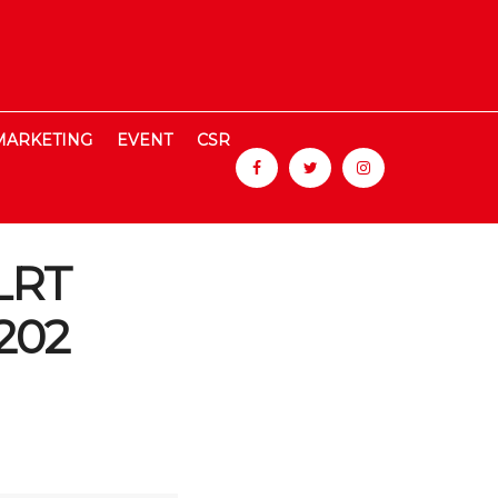
MARKETING
EVENT
CSR
 LRT
 202