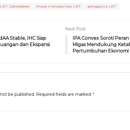
el
h
m
ri
m
LRT Jabodebek
moda transportasi LRT
pengguna LRT
e
re
ai
n
ai
g
a
l
t
l
ra
d
Next Post
m
s
idAA Stable, IHC Siap
IPA Convex Soroti Peran 
euangan dan Ekspansi
Migas Mendukung Ketah
Pertumbuhan Ekonomi N
*
 not be published.
Required fields are marked