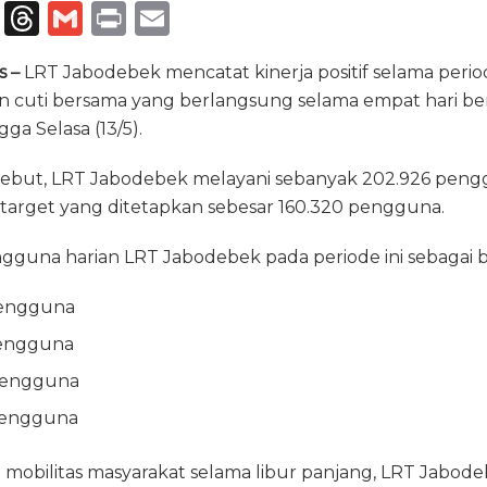
T
T
G
P
E
el
h
m
ri
m
s –
LRT Jabodebek mencatat kinerja positif selama perio
e
re
ai
n
ai
an cuti bersama yang berlangsung selama empat hari be
g
a
l
t
l
gga Selasa (13/5).
ra
d
sebut, LRT Jabodebek melayani sebanyak 202.926 peng
m
s
 target yang ditetapkan sebesar 160.320 pengguna.
guna harian LRT Jabodebek pada periode ini sebagai b
 pengguna
 pengguna
 pengguna
 pengguna
bilitas masyarakat selama libur panjang, LRT Jabod