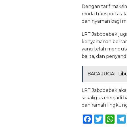
Dengan tarif maksim
moda transportasi 
dan nyaman bagi ma
LRT Jabodebek jug
kenyamanan bersama
yang telah menguta
balita, dan penyanda
BACA JUGA:
Lib
LRT Jabodebek akan
sekaligus menjadi b
dan ramah lingkun
F
T
W