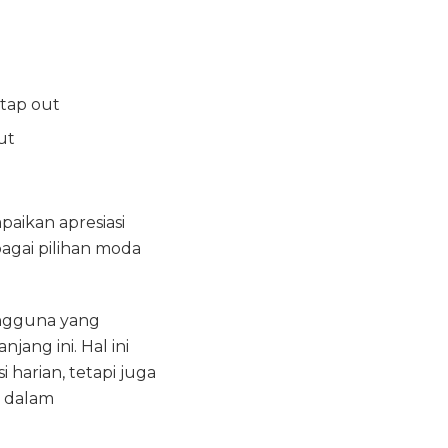
 tap out
ut
aikan apresiasi
gai pilihan moda
engguna yang
ang ini. Hal ini
harian, tetapi juga
, dalam