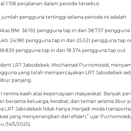
l 1.158 perjalanan dalam periode tersebut.
 jumlah pengguna tertinggi selama periode ini adalah:
Atas BNI: 36.192 pengguna tap in dan 38.737 pengguna
ukti: 24.981 pengguna tap in dan 25.521 pengguna tap o
: 18.839 pengguna tap in dan 18.374 pengguna tap out
sident LRT Jabodebek, Mochamad Purnomosidi, menyamp
ngguna yang telah mempercayakan LRT Jabodebek seba
libur panjang.
terima kasih atas kepercayaan masyarakat. Banyak p
n bersama keluarga, kerabat, dan teman selama libur panj
LRT Jabodebek tidak hanya menjadi moda transportasi 
reasi yang menyenangkan dan efisien,” ujar Purnomosidi
 (14/5/2025).