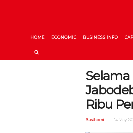
HOME
ECONOMIC
BUSINESS INFO
CAP
Selama 
Jabodeb
Ribu P
Busthomi
14 May 202