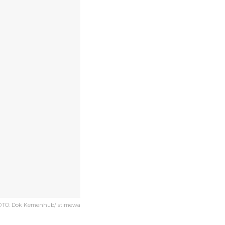
OTO: Dok Kemenhub/Istimewa