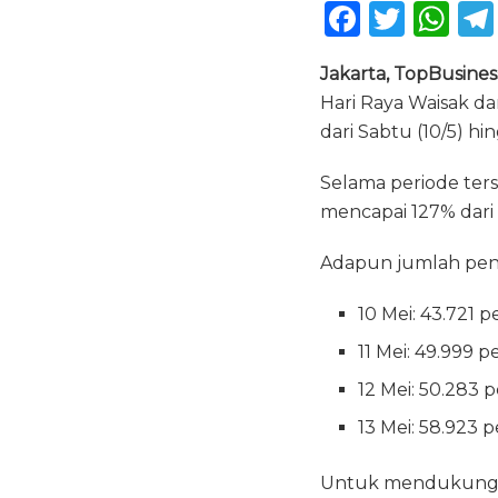
F
T
W
a
w
h
Jakarta, TopBusines
c
it
a
Hari Raya Waisak d
e
te
ts
dari Sabtu (10/5) hin
b
r
A
Selama periode ter
o
p
mencapai 127% dari
o
p
k
Adapun jumlah peng
10 Mei: 43.721
11 Mei: 49.999
12 Mei: 50.283
13 Mei: 58.923
Untuk mendukung mo