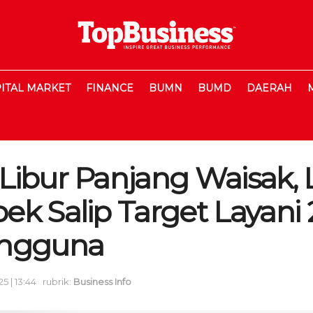
ITAL MARKET
FINANCE
BUMN
BUMD
DAERAH
Libur Panjang Waisak,
ek Salip Target Layani
engguna
5 | 13:44
rubrik:
Business Info