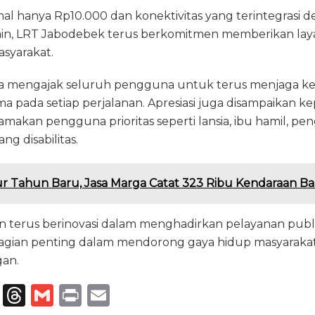
al hanya Rp10.000 dan konektivitas yang terintegrasi 
lain, LRT Jabodebek terus berkomitmen memberikan laya
syarakat.
a mengajak seluruh pengguna untuk terus menjaga ke
 pada setiap perjalanan. Apresiasi juga disampaikan 
makan pengguna prioritas seperti lansia, ibu hamil, p
ng disabilitas.
ur Tahun Baru, Jasa Marga Catat 323 Ribu Kendaraan Bal
 terus berinovasi dalam menghadirkan pelayanan publi
agian penting dalam mendorong gaya hidup masyarakat y
gan.
T
T
G
P
E