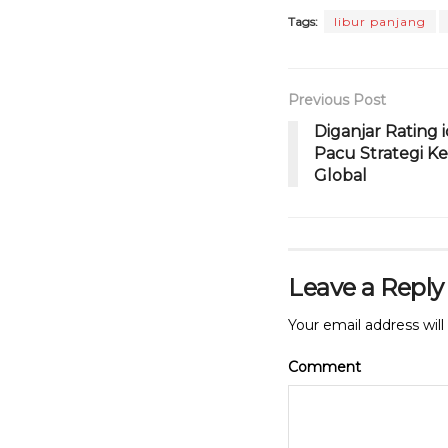
a
w
h
Tags:
libur panjang
c
it
a
e
te
ts
b
r
A
Previous Post
o
p
Diganjar Rating 
Pacu Strategi K
o
p
Global
k
Leave a Reply
Your email address will
Comment