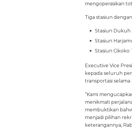
mengoperasikan tota
Tiga stasiun dengan
Stasiun Dukuh 
Stasiun Harjam
Stasiun Cikoko
Executive Vice Pre
kepada seluruh pe
transportasi selama 
“Kami mengucapkan 
menikmati perjalana
membuktikan bahwa 
menjadi pilihan rek
keterangannya, Rabu