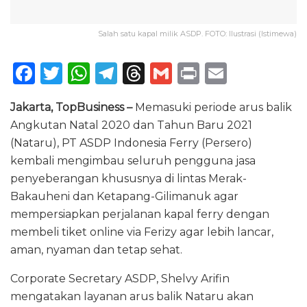
Salah satu kapal milik ASDP. FOTO: Ilustrasi (Istimewa)
F
T
W
T
T
G
P
E
a
w
h
el
h
m
ri
m
Jakarta, TopBusiness –
Memasuki periode arus balik
c
it
a
e
re
ai
n
ai
Angkutan Natal 2020 dan Tahun Baru 2021
e
te
ts
g
a
l
t
l
(Nataru), PT ASDP Indonesia Ferry (Persero)
b
r
A
ra
d
kembali mengimbau seluruh pengguna jasa
o
p
m
s
penyeberangan khususnya di lintas Merak-
Bakauheni dan Ketapang-Gilimanuk agar
o
p
mempersiapkan perjalanan kapal ferry dengan
k
membeli tiket online via Ferizy agar lebih lancar,
aman, nyaman dan tetap sehat.
Corporate Secretary ASDP, Shelvy Arifin
mengatakan layanan arus balik Nataru akan