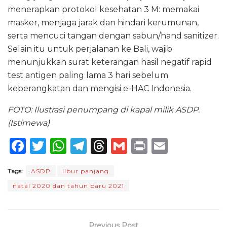
menerapkan protokol kesehatan 3 M: memakai
masker, menjaga jarak dan hindari kerumunan,
serta mencuci tangan dengan sabun/hand sanitizer.
Selain itu untuk perjalanan ke Bali, wajib
menunjukkan surat keterangan hasil negatif rapid
test antigen paling lama 3 hari sebelum
keberangkatan dan mengisi e-HAC Indonesia.
FOTO: Ilustrasi penumpang di kapal milik ASDP.
(Istimewa)
F
T
W
T
T
G
P
E
a
w
h
el
h
m
ri
m
Tags:
ASDP
libur panjang
c
it
a
e
re
ai
n
ai
natal 2020 dan tahun baru 2021
e
te
ts
g
a
l
t
l
b
r
A
ra
d
o
p
m
s
Previous Post