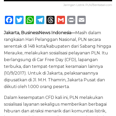
Jaringan Listrik PLN/Beritabali.com
F
T
W
T
T
G
P
E
a
w
h
el
h
m
ri
m
Jakarta, BusinessNews Indonesia—
Masih dalam
c
it
a
e
re
ai
n
ai
rangkaian Hari Pelanggan Nasional, PLN secara
e
te
ts
g
a
l
t
l
serentak di 148 kota/kabupaten dari Sabang hingga
b
r
A
ra
d
Merauke, melakukan sosialisasi pelayanan PLN. Itu
o
p
m
s
berlangsung di Car Free Day (CFD), lapangan
terbuka, dan tempat-tempat keramaian lainnya
o
p
(10/9/2017). Untuk di Jakarta, pelaksanaannya
k
dipusatkan di Jl. M.H. Thamrin, Jakarta Pusat dan
diikuti oleh 1.000 orang peserta.
Dalam kesempatan CFD kali ini, PLN melakukan
sosialisasi layanan sekaligus memberikan berbagai
hiburan dan atraksi menarik dari komunitas listrik,