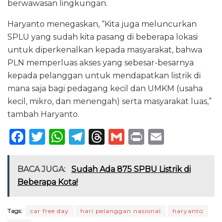
berwawasan lingkungan.
Haryanto menegaskan, “Kita juga meluncurkan
SPLU yang sudah kita pasang di beberapa lokasi
untuk diperkenalkan kepada masyarakat, bahwa
PLN memperluas akses yang sebesar-besarnya
kepada pelanggan untuk mendapatkan listrik di
mana saja bagi pedagang kecil dan UMKM (usaha
kecil, mikro, dan menengah) serta masyarakat luas,”
tambah Haryanto.
F
T
W
T
T
G
P
E
a
w
h
el
h
m
ri
m
c
it
a
e
re
ai
n
ai
BACA JUGA:
Sudah Ada 875 SPBU Listrik di
e
te
ts
g
a
l
t
l
Beberapa Kota!
b
r
A
ra
d
o
p
m
s
Tags:
car free day
hari pelanggan nasional
haryanto