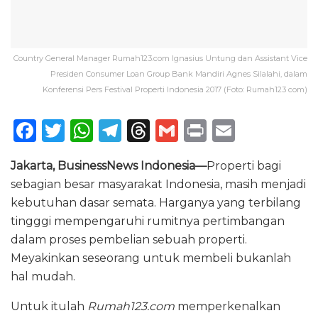
Country General Manager Rumah123.com Ignasius Untung dan Assistant Vice
Presiden Consumer Loan Group Bank Mandiri Agnes Silalahi, dalam
Konferensi Pers Festival Properti Indonesia 2017 (Foto: Rumah123 com)
F
T
W
T
T
G
P
E
a
w
h
el
h
m
ri
m
Jakarta, BusinessNews Indonesia—
Properti bagi
c
it
a
e
re
ai
n
ai
sebagian besar masyarakat Indonesia, masih menjadi
e
te
ts
g
a
l
t
l
kebutuhan dasar semata. Harganya yang terbilang
b
r
A
ra
d
tingggi mempengaruhi rumitnya pertimbangan
o
p
m
s
dalam proses pembelian sebuah properti.
Meyakinkan seseorang untuk membeli bukanlah
o
p
hal mudah.
k
Untuk itulah
Rumah123.com
memperkenalkan