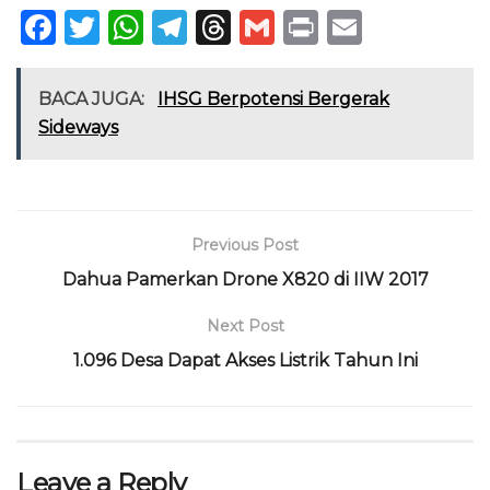
F
T
W
T
T
G
P
E
a
w
h
el
h
m
ri
m
c
it
a
e
re
ai
n
ai
BACA JUGA:
IHSG Berpotensi Bergerak
e
te
ts
g
a
l
t
l
Sideways
b
r
A
ra
d
o
p
m
s
o
p
Previous Post
k
Dahua Pamerkan Drone X820 di IIW 2017
Next Post
1.096 Desa Dapat Akses Listrik Tahun Ini
Leave a Reply