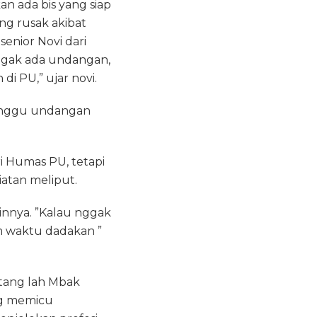
n ada bis yang siap
ng rusak akibat
enior Novi dari
ggak ada undangan,
i PU,” ujar novi.
tunggu undangan
i Humas PU, tetapi
atan meliput.
innya. ”Kalau nggak
m waktu dadakan ”
tang lah Mbak
ng memicu