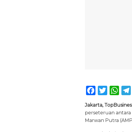
F
T
W
a
w
h
Jakarta, TopBusines
c
it
a
perseteruan antara
e
te
ts
Marwan Putra (AMP)
b
r
A