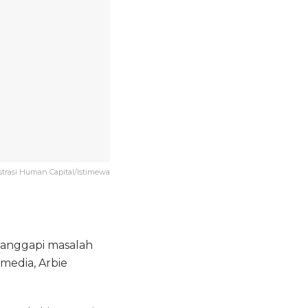
ustrasi Human Capital/Istimewa
anggapi masalah
media, Arbie