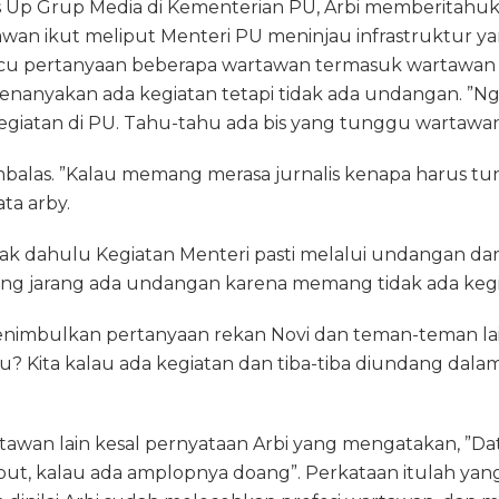
 Up Grup Media di Kementerian PU, Arbi memberitahuka
m
s
wan ikut meliput Menteri PU meninjau infrastruktur ya
cu pertanyaan beberapa wartawan termasuk wartawan s
enanyakan ada kegiatan tetapi tidak ada undangan. ”N
egiatan di PU. Tahu-tahu ada bis yang tunggu wartawan d
balas. ”Kalau memang merasa jurnalis kenapa harus 
ta arby.
k dahulu Kegiatan Menteri pasti melalui undangan dar
mang jarang ada undangan karena memang tidak ada kegi
menimbulkan pertanyaan rekan Novi dan teman-teman la
? Kita kalau ada kegiatan dan tiba-tiba diundang dala
wan lain kesal pernyataan Arbi yang mengatakan, ”Da
put, kalau ada amplopnya doang”. Perkataan itulah ya