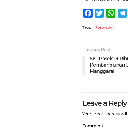
F
T
W
a
w
h
Tags:
Forwapu
c
it
a
e
te
ts
b
r
A
Previous Post
o
p
SIG Pasok 19 Ri
Pembangunan L
o
p
Manggarai
k
Leave a Reply
Your email address will
Comment