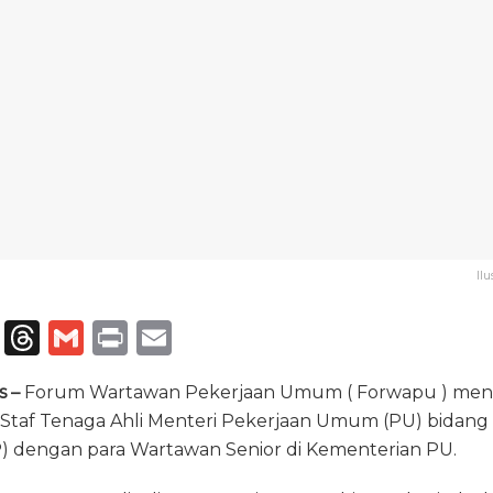
Il
T
T
G
P
E
el
h
m
ri
m
s –
Forum Wartawan Pekerjaan Umum ( Forwapu ) men
e
re
ai
n
ai
 Staf Tenaga Ahli Menteri Pekerjaan Umum (PU) bidang 
g
a
l
t
l
 dengan para Wartawan Senior di Kementerian PU.
ra
d