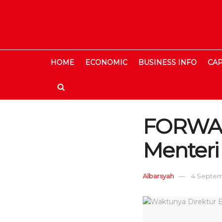
HOME
ECONOMIC
BUSINESS INFO
CAP
FORWAPU
Menteri
Albarsyah
4 Septemb