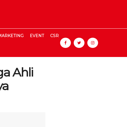
MARKETING
EVENT
CSR
a Ahli
ya