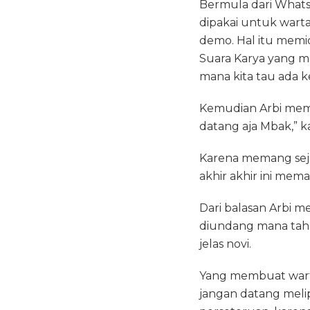
Bermula dari Whats
o
p
dipakai untuk warta
o
p
demo. Hal itu memi
k
Suara Karya yang m
mana kita tau ada k
Kemudian Arbi mem
datang aja Mbak,” ka
Karena memang seja
akhir akhir ini me
Dari balasan Arbi 
diundang mana tahu
jelas novi.
Yang membuat warta
jangan datang meli