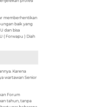
enjelekan profesi
gar memberhentikan
ubungan baik yang
U dan bisa
 ( Forwapu ) Diah
annya. Karena
nya wartawan Senior
kan Forum
an tahun, tanpa