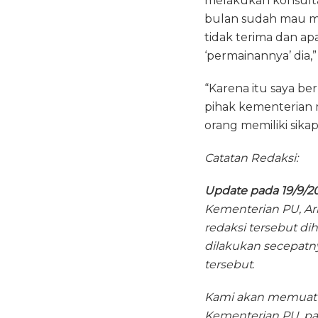
melakukan konsulta
bulan sudah mau me
tidak terima dan ap
‘permainannya’ dia,” 
“Karena itu saya b
pihak kementerian 
orang memiliki sikap
Catatan Redaksi:
Update pada 19/9/2
Kementerian PU, Arb
redaksi tersebut di
dilakukan secepatny
tersebut
.
Kami akan memuat k
Kementerian PU, pa