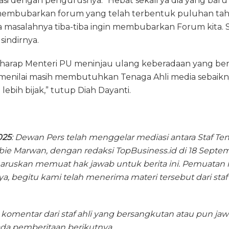
si dengan pengurusnya. “Hebat sekali ya dia yang bar
mbubarkan forum yang telah terbentuk puluhan tahun
a masalahnya tiba-tiba ingin membubarkan Forum kita. 
sindirnya.
erharap Menteri PU meninjau ulang keberadaan yang ber
menilai masih membutuhkan Tenaga Ahli media sebaikn
 lebih bijak,” tutup Diah Dayanti.
025
: Dewan Pers telah menggelar mediasi antara Staf Ten
ie Marwan, dengan redaksi TopBusiness.id di 18 Septemb
haruskan memuat hak jawab untuk berita ini. Pemuatan 
a, begitu kami telah menerima materi tersebut dari staf 
omentar dari staf ahli yang bersangkutan atau pun jaw
da pemberitaan berikutnya.