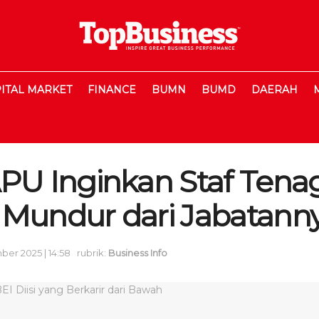
ITAL MARKET
FINANCE
BUMN
BUMD
DAERAH
 Inginkan Staf Tenag
 Mundur dari Jabatann
er 2025 | 14:58
rubrik:
Business Info