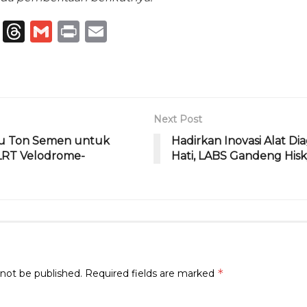
T
T
G
P
E
el
h
m
ri
m
e
re
ai
n
ai
g
a
l
t
l
ra
d
Next Post
m
s
bu Ton Semen untuk
Hadirkan Inovasi Alat Di
RT Velodrome-
Hati, LABS Gandeng Hisk
*
 not be published.
Required fields are marked