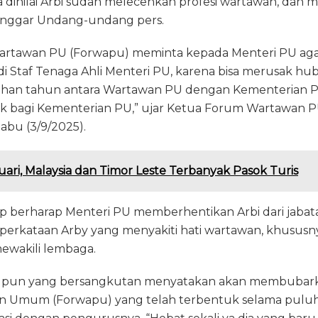
 dinilai Arbi sudah melecehkan profesi wartawan, dan m
nggar Undang-undang pers.
Wartawan PU (Forwapu) meminta kepada Menteri PU a
di Staf Tenaga Ahli Menteri PU, karena bisa merusak h
uhan tahun antara Wartawan PU dengan Kementerian P
bagi Kementerian PU,” ujar Ketua Forum Wartawan PU
Rabu (3/9/2025).
uari, Malaysia dan Timor Leste Terbanyak Pasok Turis
p berharap Menteri PU memberhentikan Arbi dari jabat
ja perkataan Arby yang menyakiti hati wartawan, khusus
mewakili lembaga.
i pun yang bersangkutan menyatakan akan membubar
n Umum (Forwapu) yang telah terbentuk selama puluh