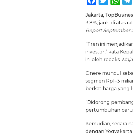
F
T
W
a
w
h
Jakarta, TopBusines
c
it
a
3,8%, jauh di atas 
e
te
ts
Report September 2
b
r
A
“Tren ini menjadika
o
p
investor,” kata Kepa
o
p
ini oleh redaksi
Maja
k
Cinere muncul seb
segmen Rp1–3 mili
berkat harga yang l
“Didorong pembangu
pertumbuhan baru p
Kemudian, secara n
dengan Yogyakarta 