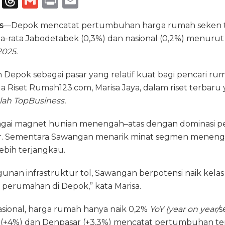
T
T
G
P
E
el
h
m
ri
m
s
—Depok mencatat pertumbuhan harga rumah seken 
e
re
ai
n
ai
rata-rata Jabodetabek (0,3%) dan nasional (0,2%) menuru
g
a
l
t
l
025.
ra
d
n Depok sebagai pasar yang relatif kuat bagi pencari 
m
s
la Riset Rumah123.com, Marisa Jaya, dalam riset terbaru 
lah TopBusiness.
agai magnet hunian menengah–atas dengan dominasi pe
ar. Sementara Sawangan menarik minat segmen meneng
ebih terjangkau.
nan infrastruktur tol, Sawangan berpotensi naik kelas
erumahan di Depok,” kata Marisa.
asional, harga rumah hanya naik 0,2%
YoY (year on year/
s
(+4%) dan Denpasar (+3,3%) mencatat pertumbuhan tert