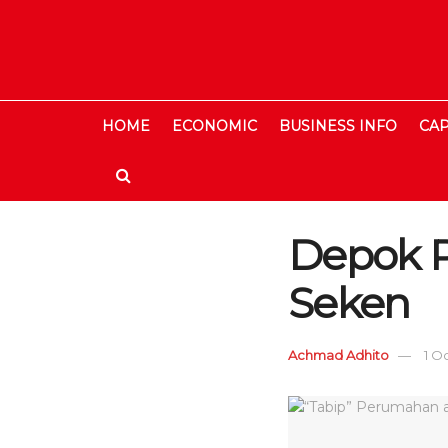
HOME
ECONOMIC
BUSINESS INFO
CAP
Depok P
Seken
Achmad Adhito
1 O