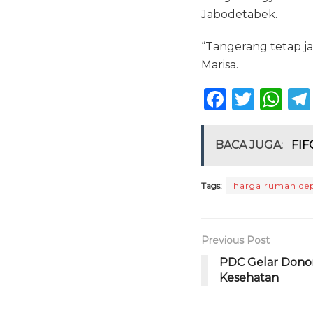
Jabodetabek.
“Tangerang tetap jad
Marisa.
F
T
W
a
w
h
c
it
a
BACA JUGA:
FIF
e
te
ts
b
r
A
Tags:
harga rumah de
o
p
o
p
Previous Post
k
PDC Gelar Dono
Kesehatan