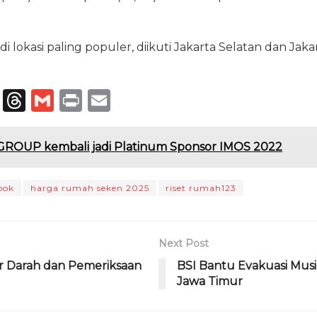
i lokasi paling populer, diikuti Jakarta Selatan dan Jakar
T
T
G
P
E
el
h
m
ri
m
e
re
ai
n
ai
GROUP kembali jadi Platinum Sponsor IMOS 2022
g
a
l
t
l
ra
d
pok
harga rumah seken 2025
riset rumah123
m
s
Next Post
r Darah dan Pemeriksaan
BSI Bantu Evakuasi Musi
Jawa Timur