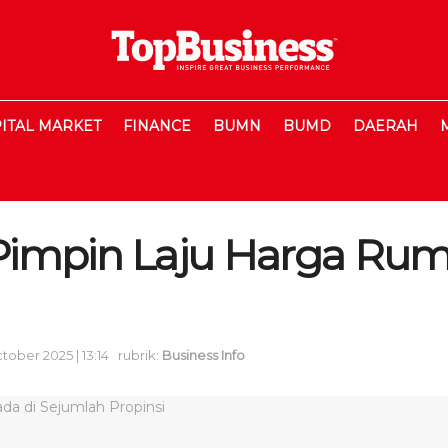
ITAL MARKET
FINANCE
BUMN
BUMD
DAERAH
impin Laju Harga Ru
ctober 2025 | 13:14
rubrik:
Business Info