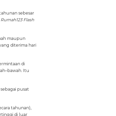
tahunan sebesar
t
Rumah123 Flash
rumah maupun
yang diterima hari
rmintaan di
ah–bawah. Itu
 sebagai pusat
ecara tahunan),
inggi di luar