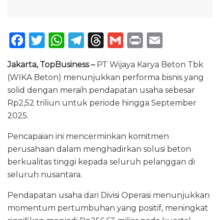
F
T
W
T
T
G
P
E
a
w
h
el
h
m
ri
m
Jakarta, TopBusiness –
PT Wijaya Karya Beton Tbk
c
it
a
e
re
ai
n
ai
(WIKA Beton) menunjukkan performa bisnis yang
e
te
ts
g
a
l
t
l
solid dengan meraih pendapatan usaha sebesar
b
r
A
ra
d
Rp2,52 triliun untuk periode hingga September
o
p
m
s
2025.
o
p
Pencapaian ini mencerminkan komitmen
k
perusahaan dalam menghadirkan solusi beton
berkualitas tinggi kepada seluruh pelanggan di
seluruh nusantara.
Pendapatan usaha dari Divisi Operasi menunjukkan
momentum pertumbuhan yang positif, meningkat