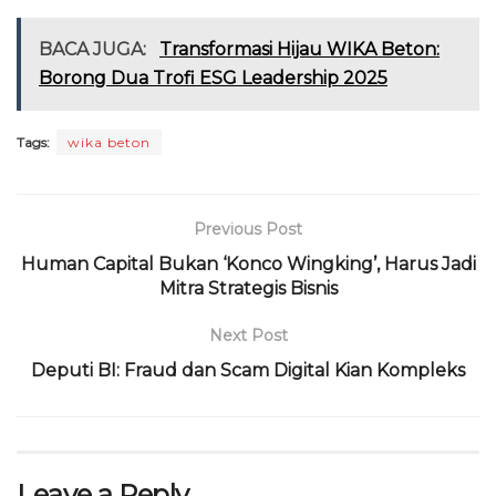
a
w
h
el
h
m
ri
m
c
it
a
e
re
ai
n
ai
BACA JUGA:
Transformasi Hijau WIKA Beton:
e
te
ts
g
a
l
t
l
Borong Dua Trofi ESG Leadership 2025
b
r
A
ra
d
o
p
m
s
Tags:
wika beton
o
p
k
Previous Post
Human Capital Bukan ‘Konco Wingking’, Harus Jadi
Mitra Strategis Bisnis
Next Post
Deputi BI: Fraud dan Scam Digital Kian Kompleks
Leave a Reply