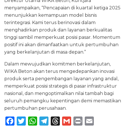
Direktur Utama WIKA Beton, Kuntjara
menyampaikan, “Pencapaian di kuartal ketiga 2025
menunjukkan kemampuan model bisnis
terintegrasi. Kami terus berinovasi dalam
menghadirkan produk dan layanan berkualitas
tinggi sambil memperkuat posisi pasar. Momentum
positif ini akan dimanfaatkan untuk pertumbuhan
yang berkelanjutan di masa depan.”
Dalam mewujudkan komitmen berkelanjutan,
WIKA Beton akan terus mengedepankan inovasi
produk serta pengembangan layanan yang andal,
memperkuat posisi strategis di pasar infrastruktur
nasional, dan mengoptimalkan nilai tambah bagi
seluruh pemangku kepentingan demi memastikan
pertumbuhan perusahaan.
F
T
W
T
T
G
P
E