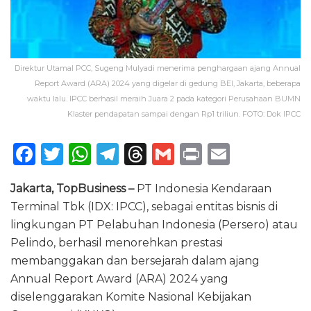
Direktur UtamaI PCC, Sugeng Mulyadi menerima penghargaan ajang Annual
Report Award (ARA) 2024 yang digelar di gedung BEI, Jakarta, beberapa
waktu lalu. IPCC berhasil meraih Juara 2 pada kategori Perusahaan BUMN
Klaster pendapatan sampai dengan Rp1 triliun. FOTO: Dok IPCC
F
T
W
T
T
G
P
E
a
w
h
el
h
m
ri
m
Jakarta, TopBusiness –
PT Indonesia Kendaraan
c
it
a
e
re
ai
n
ai
Terminal Tbk (IDX: IPCC), sebagai entitas bisnis di
e
te
ts
g
a
l
t
l
lingkungan PT Pelabuhan Indonesia (Persero) atau
b
r
A
ra
d
Pelindo, berhasil menorehkan prestasi
o
p
m
s
membanggakan dan bersejarah dalam ajang
Annual Report Award (ARA) 2024 yang
o
p
diselenggarakan Komite Nasional Kebijakan
k