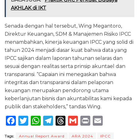
AKHLAK di IKT
Senada dengan hal tersebut, Wing Megantoro,
Direktur Keuangan, SDM & Manajemen Risiko IPCC
menambahkan, kinerja keuangan IPCC yang solid di
tahun 2024 menjadi dasar kuat bahwa data yang
IPCC sajikan dalam laporan tahunan selaras dan
sesuai dengan realitas serta prinsip akuntael dan
transparansi. “Capaian ini menegaskan bahwa
integritas dan transparansi dalam pelaporan
keuangan merupakan pendorong utama
keberlanjutan bisnis dan akuntabilitas kami kepada
publik dan stakeholders,” tandas Wing.
F
T
W
T
T
G
P
E
a
w
h
el
h
m
ri
m
Tags:
Annual Report Award
ARA 2024
IPCC