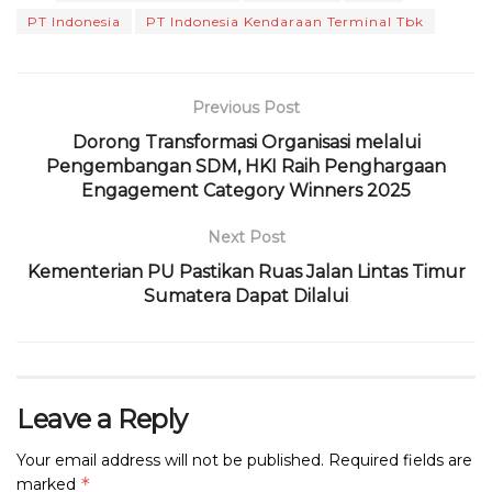
c
it
a
e
re
ai
n
ai
PT Indonesia
PT Indonesia Kendaraan Terminal Tbk
e
te
ts
g
a
l
t
l
b
r
A
ra
d
o
p
m
s
Previous Post
o
p
Dorong Transformasi Organisasi melalui
Pengembangan SDM, HKI Raih Penghargaan
k
Engagement Category Winners 2025
Next Post
Kementerian PU Pastikan Ruas Jalan Lintas Timur
Sumatera Dapat Dilalui
Leave a Reply
Your email address will not be published.
Required fields are
*
marked