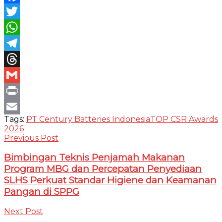
Facebook
Twitter
WhatsApp
Telegram
Threads
Gmail
Print
Tags:
PT Century Batteries Indonesia
TOP CSR Awards
Email
2026
Previous Post
Bimbingan Teknis Penjamah Makanan
Program MBG dan Percepatan Penyediaan
SLHS Perkuat Standar Higiene dan Keamanan
Pangan di SPPG
Next Post