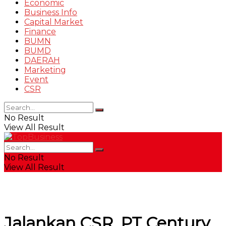
Economic
Business Info
Capital Market
Finance
BUMN
BUMD
DAERAH
Marketing
Event
CSR
No Result
View All Result
No Result
View All Result
Jalankan CSR, PT Century