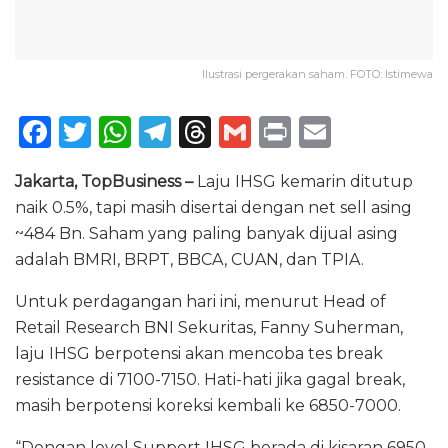
Ilustrasi pergerakan saham. FOTO: Istimewa
F
T
W
T
T
G
P
E
a
w
h
el
h
m
ri
m
Jakarta, TopBusiness –
Laju IHSG kemarin ditutup
c
it
a
e
re
ai
n
ai
naik 0.5%, tapi masih disertai dengan net sell asing
e
te
ts
g
a
l
t
l
~484 Bn. Saham yang paling banyak dijual asing
b
r
A
ra
d
adalah BMRI, BRPT, BBCA, CUAN, dan TPIA.
o
p
m
s
Untuk perdagangan hari ini, menurut Head of
o
p
Retail Research BNI Sekuritas, Fanny Suherman,
k
laju IHSG berpotensi akan mencoba tes break
resistance di 7100-7150. Hati-hati jika gagal break,
masih berpotensi koreksi kembali ke 6850-7000.
“Dengan level Support IHSG berada di kisaran 6950-