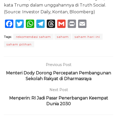
kata Trump dalam unggahannya di Truth Social.
(Source: Investor Daily, Kontan, Bloomberg)
F
T
W
T
T
G
P
E
a
w
h
el
h
m
ri
m
Tags:
rekomendasi saham
saham
saham hari ini
c
it
a
e
re
ai
n
ai
saham pilihan
e
te
ts
g
a
l
t
l
b
r
A
ra
d
o
p
m
s
Previous Post
o
p
Menteri Dody Dorong Percepatan Pembangunan
Sekolah Rakyat di Dharmasraya
k
Next Post
Menperin: RI Jadi Pasar Penerbangan Keempat
Dunia 2030