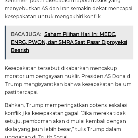
Sentimen positif disebabkan laporan Axios yang
menyebutkan AS dan Iran semakin dekat mencapai
kesepakatan untuk mengakhiri konflik.
BACA JUGA:
Saham Pilihan Hari Ini: MEDC,
ENRG, PWON, dan SMRA Saat Pasar Diproyeksi
Bearish
Kesepakatan tersebut dikabarkan mencakup
moratorium pengayaan nuklir. Presiden AS Donald
Trump mengisyaratkan bahwa kesepakatan belum
pasti tercapai.
Bahkan, Trump memperingatkan potensi eskalasi
konflik jika kesepakatan gagal. “Jika mereka tidak
setuju, pemboman akan dimulai kembali dengan
skala yang jauh lebih besar,” tulis Trump dalam
unggahan di Truth Social.