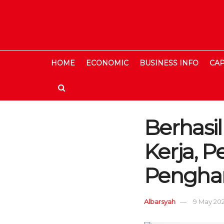
HOME
ECONOMIC
BUSINESS INFO
CAP
Berhasi
Kerja, P
Pengha
Albarsyah
9 May 2026