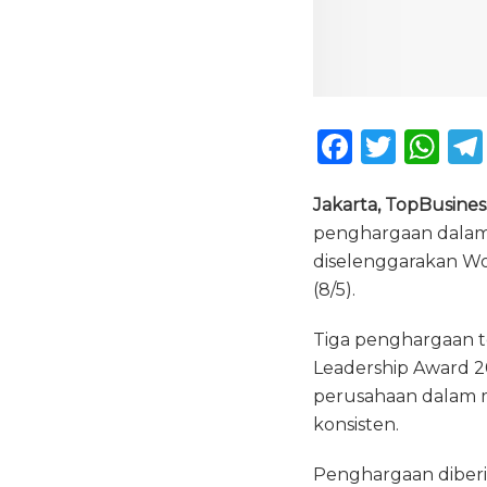
F
T
W
a
w
h
Jakarta, TopBusines
c
it
a
penghargaan dalam 
e
te
ts
diselenggarakan Wor
b
r
A
(8/5).
o
p
Tiga penghargaan 
o
p
Leadership Award 2
k
perusahaan dalam 
konsisten.
Penghargaan diberik