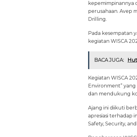
kepemimpinannya d
perusahaan. Avep m
Drilling.
Pada kesempatan ya
kegiatan WISCA 2026
BACA JUGA:
Hut
Kegiatan WISCA 202
Environment” yang 
dan mendukung kondi
Ajang ini diikuti b
apresiasi terhadap
Safety, Security, a