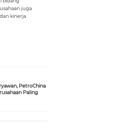
i bidang
rusahaan juga
dan kinerja
ryawan, PetroChina
rusahaan Paling