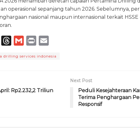
2026 menambah deretan capaian Pertamina Drilling d
dan operasional sepanjang tahun 2026. Sebelumnya, pe
nghargaan nasional maupun internasional terkait HSSE 
oran.
T
T
G
P
E
el
h
m
ri
m
 drilling services indonesia
e
re
ai
n
ai
g
a
l
t
l
ra
d
Next Post
m
s
ril: Rp2.232,2 Triliun
Peduli Kesejahteraan Ka
Terima Penghargaan Pe
Responsif