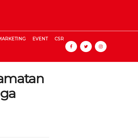
MARKETING
EVENT
CSR
lamatan
iga