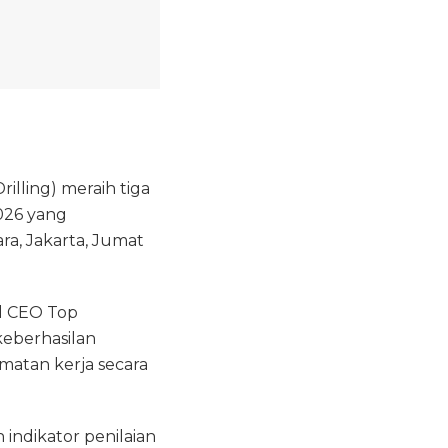
rilling) meraih tiga
026 yang
ra, Jakarta, Jumat
d CEO Top
keberhasilan
atan kerja secara
indikator penilaian