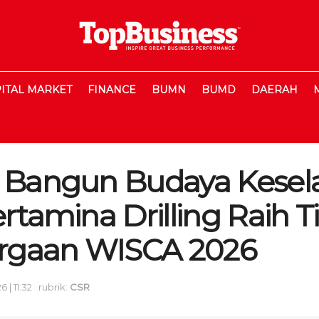
ITAL MARKET
FINANCE
BUMN
BUMD
DAERAH
l Bangun Budaya Kese
ertamina Drilling Raih T
rgaan WISCA 2026
 | 11:32
rubrik:
CSR