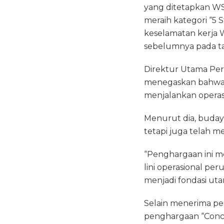
yang ditetapkan WSO
meraih kategori “5 
keselamatan kerja W
sebelumnya pada t
Direktur Utama Pert
menegaskan bahwa k
menjalankan operas
Menurut dia, buday
tetapi juga telah me
“Penghargaan ini m
lini operasional p
menjadi fondasi uta
Selain menerima pe
penghargaan “Conc