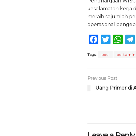
Penghargaan WISCA 
keselamatan kerja 
meraih sejumlah pe
operasional pengeb
F
T
W
a
w
h
Tags:
pdsi
pertamina
c
it
a
e
te
ts
b
r
A
Previous Post
o
p
Uang Primer di Ap
o
p
k
Leave a Reply