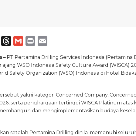
T
T
G
P
E
el
h
m
ri
m
s –
e
PT Pertamina Drilling Services Indonesia (Pertamina D
re
ai
n
ai
ajang WSO Indonesia Safety Culture Award (WISCA) 2
g
a
l
t
l
ld Safety Organization (WSO) Indonesia di Hotel Bidaka
ra
d
m
s
tersebut yakni kategori Concerned Company, Concerne
026, serta penghargaan tertinggi WISCA Platinum atas 
membangun dan mengimplementasikan budaya keselam
an setelah Pertamina Drilling dinilai memenuhi seluruh 