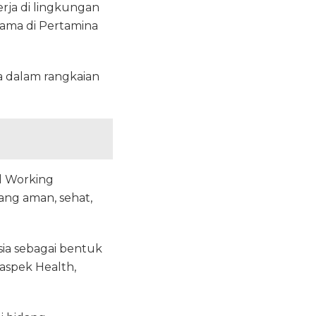
ja di lingkungan
tama di Pertamina
a dalam rangkaian
l Working
ang aman, sehat,
esia sebagai bentuk
aspek Health,