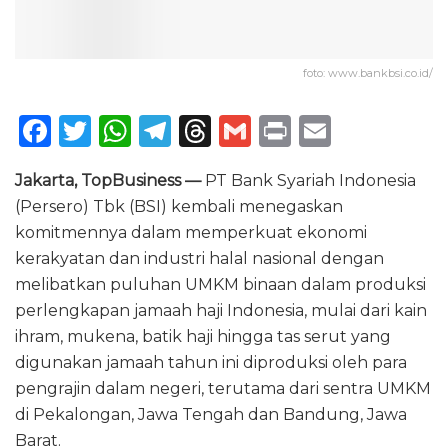
foto: www.bankbsi.co.id/
F
T
W
T
T
G
P
E
a
w
h
el
h
m
ri
m
Jakarta, TopBusiness —
PT Bank Syariah Indonesia
c
it
a
e
re
ai
n
ai
(Persero) Tbk (BSI) kembali menegaskan
e
te
ts
g
a
l
t
l
komitmennya dalam memperkuat ekonomi
b
r
A
ra
d
kerakyatan dan industri halal nasional dengan
o
p
m
s
melibatkan puluhan UMKM binaan dalam produksi
perlengkapan jamaah haji Indonesia, mulai dari kain
o
p
ihram, mukena, batik haji hingga tas serut yang
k
digunakan jamaah tahun ini diproduksi oleh para
pengrajin dalam negeri, terutama dari sentra UMKM
di Pekalongan, Jawa Tengah dan Bandung, Jawa
Barat.