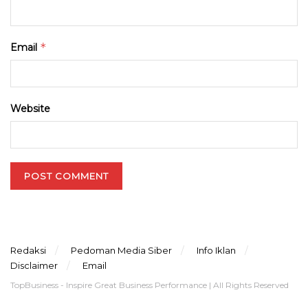
*
Email
Website
Redaksi
Pedoman Media Siber
Info Iklan
Disclaimer
Email
TopBusiness - Inspire Great Business Performance | All Rights Reserved