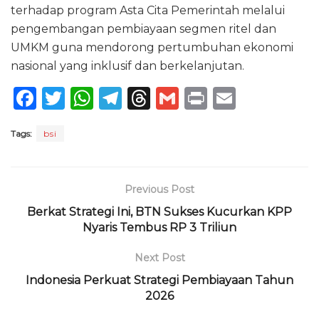
terhadap program Asta Cita Pemerintah melalui
pengembangan pembiayaan segmen ritel dan
UMKM guna mendorong pertumbuhan ekonomi
nasional yang inklusif dan berkelanjutan.
F
T
W
T
T
G
P
E
a
w
h
el
h
m
ri
m
Tags:
bsi
c
it
a
e
re
ai
n
ai
e
te
ts
g
a
l
t
l
b
r
A
ra
d
Previous Post
o
p
m
s
Berkat Strategi Ini, BTN Sukses Kucurkan KPP
o
Nyaris Tembus RP 3 Triliun
p
k
Next Post
Indonesia Perkuat Strategi Pembiayaan Tahun
2026