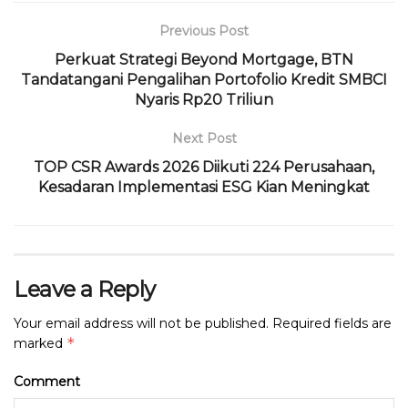
e
te
ts
g
a
l
t
l
b
r
A
ra
d
Previous Post
o
p
m
s
Perkuat Strategi Beyond Mortgage, BTN
Tandatangani Pengalihan Portofolio Kredit SMBCI
o
p
Nyaris Rp20 Triliun
k
Next Post
TOP CSR Awards 2026 Diikuti 224 Perusahaan,
Kesadaran Implementasi ESG Kian Meningkat
Leave a Reply
Your email address will not be published.
Required fields are
*
marked
Comment