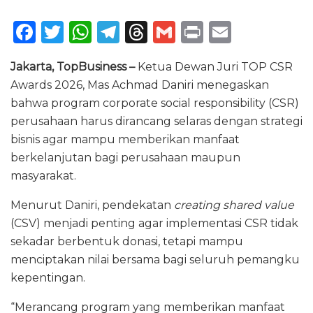
F
T
W
T
T
G
P
E
a
w
h
el
h
m
ri
m
Jakarta, TopBusiness –
Ketua Dewan Juri TOP CSR
c
it
a
e
re
ai
n
ai
Awards 2026, Mas Achmad Daniri menegaskan
e
te
ts
g
a
l
t
l
bahwa program corporate social responsibility (CSR)
b
r
A
ra
d
perusahaan harus dirancang selaras dengan strategi
o
p
m
s
bisnis agar mampu memberikan manfaat
berkelanjutan bagi perusahaan maupun
o
p
masyarakat.
k
Menurut Daniri, pendekatan
creating shared value
(CSV) menjadi penting agar implementasi CSR tidak
sekadar berbentuk donasi, tetapi mampu
menciptakan nilai bersama bagi seluruh pemangku
kepentingan.
“Merancang program yang memberikan manfaat