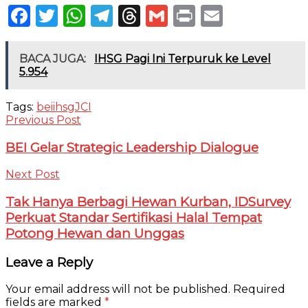
Facebook
Twitter
WhatsApp
Telegram
Threads
Gmail
Print
Email
BACA JUGA:
IHSG Pagi Ini Terpuruk ke Level
5.954
Tags:
bei
ihsg
JCI
Previous Post
BEI Gelar Strategic Leadership Dialogue
Next Post
Tak Hanya Berbagi Hewan Kurban, IDSurvey
Perkuat Standar Sertifikasi Halal Tempat
Potong Hewan dan Unggas
Leave a Reply
Your email address will not be published.
Required
fields are marked
*