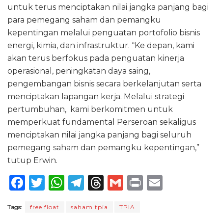
untuk terus menciptakan nilai jangka panjang bagi
para pemegang saham dan pemangku
kepentingan melalui penguatan portofolio bisnis
energi, kimia, dan infrastruktur. “Ke depan, kami
akan terus berfokus pada penguatan kinerja
operasional, peningkatan daya saing,
pengembangan bisnis secara berkelanjutan serta
menciptakan lapangan kerja. Melalui strategi
pertumbuhan, kami berkomitmen untuk
memperkuat fundamental Perseroan sekaligus
menciptakan nilai jangka panjang bagi seluruh
pemegang saham dan pemangku kepentingan,”
tutup Erwin.
F
T
W
T
T
G
P
E
a
w
h
el
h
m
ri
m
Tags:
free float
saham tpia
TPIA
c
it
a
e
re
ai
n
ai