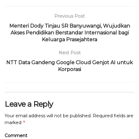
e
te
ts
g
a
l
t
l
b
r
A
ra
d
Previous Post
o
p
m
s
Menteri Dody Tinjau SR Banyuwangi, Wujudkan
Akses Pendidikan Berstandar Internasional bagi
o
p
Keluarga Prasejahtera
k
Next Post
NTT Data Gandeng Google Cloud Genjot AI untuk
Korporasi
Leave a Reply
Your email address will not be published.
Required fields are
*
marked
Comment