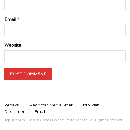
*
Email
Website
Redaksi
Pedoman Media Siber
Info Iklan
Disclaimer
Email
TopBusiness - Inspire Great Business Performance | All Rights Reserved