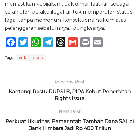
memastikan kebijakan tidak dimanfaatkan sebagai
celah oleh pelaku ilegal untuk memperoleh status
legal tanpa memenuhi konsekuensi hukum atas
pelanggaran sebelumnya,” pungkasnya.
F
T
W
T
T
G
P
E
a
w
h
el
h
m
ri
m
Tags:
cukai rokok
c
it
a
e
re
ai
n
ai
e
te
ts
g
a
l
t
l
b
r
A
ra
d
Previous Post
o
p
m
s
Kantongi Restu RUPSLB, PIPA Kebut Penerbitan
o
p
Rights Issue
k
Next Post
Perkuat Likuditas, Pemerintah Tambah Dana SAL di
Bank Himbara Jadi Rp 400 Triliun