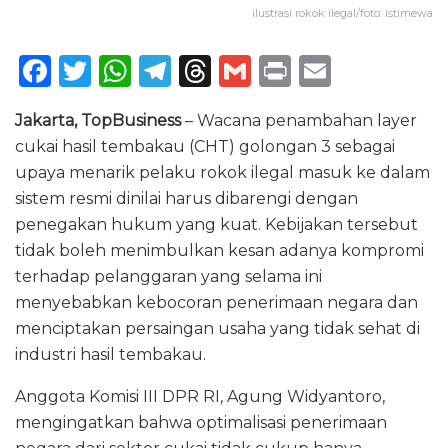
ilustrasi rokok ilegal/foto: istimewa
F
T
W
T
T
G
P
E
a
w
h
el
h
m
ri
m
Jakarta, TopBusiness
– Wacana penambahan layer
c
it
a
e
re
ai
n
ai
cukai hasil tembakau (CHT) golongan 3 sebagai
e
te
ts
g
a
l
t
l
upaya menarik pelaku rokok ilegal masuk ke dalam
b
r
A
ra
d
sistem resmi dinilai harus dibarengi dengan
o
p
m
s
penegakan hukum yang kuat. Kebijakan tersebut
tidak boleh menimbulkan kesan adanya kompromi
o
p
terhadap pelanggaran yang selama ini
k
menyebabkan kebocoran penerimaan negara dan
menciptakan persaingan usaha yang tidak sehat di
industri hasil tembakau.
Anggota Komisi III DPR RI, Agung Widyantoro,
mengingatkan bahwa optimalisasi penerimaan